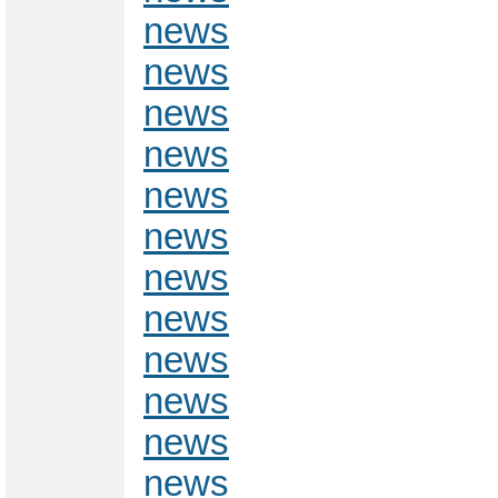
news
news
news
news
news
news
news
news
news
news
news
news