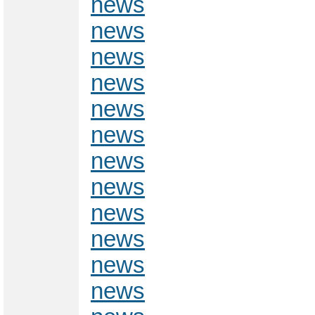
news
news
news
news
news
news
news
news
news
news
news
news