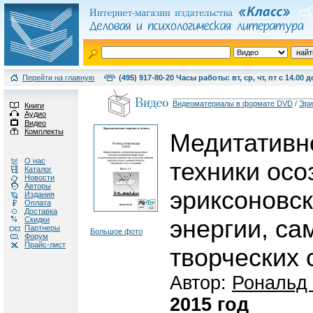
Перейти на главную
(495) 917-80-20 Часы работы: вт, ср, чт, пт с 14.00 д
Видеоматериалы в формате DVD
/
Эри
Книги
Аудио
Видео
Комплекты
Медитативн
О нас
техники осо
Каталог
Новости
Авторы
эриксоновск
Издания
Оплата
Доставка
Скидки
энергии, са
Партнеры
Большое фото
Форум
Прайс-лист
творческих 
Автор:
Рональд
2015 год