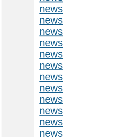
news
news
news
news
news
news
news
news
news
news
news
news