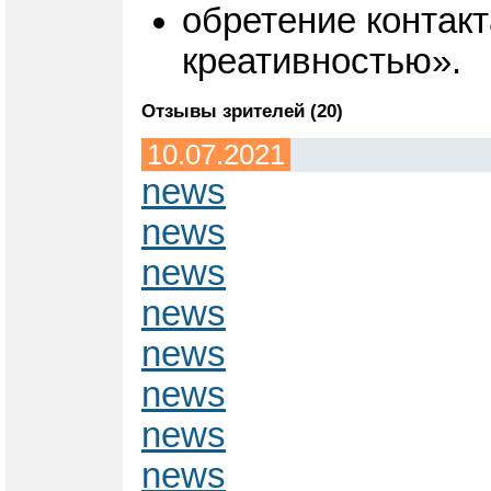
обретение контакт
креативностью».
Отзывы зрителей (20)
10.07.2021
news
news
news
news
news
news
news
news