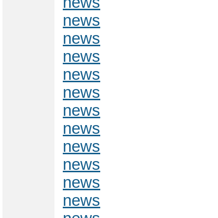
news
news
news
news
news
news
news
news
news
news
news
news