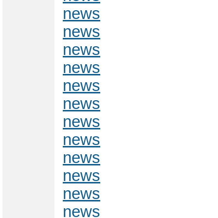
news
news
news
news
news
news
news
news
news
news
news
news