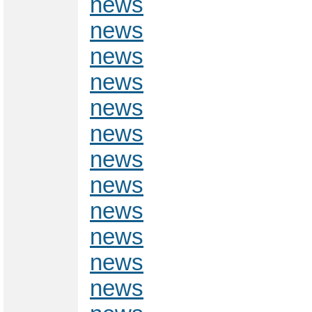
news
news
news
news
news
news
news
news
news
news
news
news