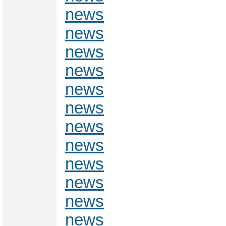
news
news
news
news
news
news
news
news
news
news
news
news