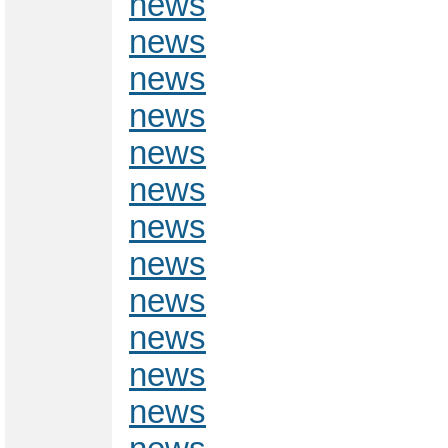
news
news
news
news
news
news
news
news
news
news
news
news