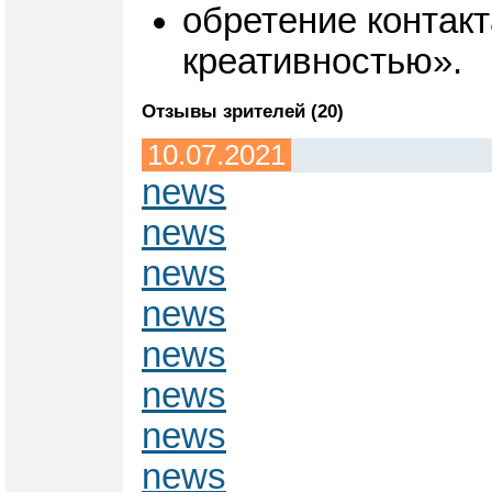
обретение контакт
креативностью».
Отзывы зрителей (20)
10.07.2021
news
news
news
news
news
news
news
news