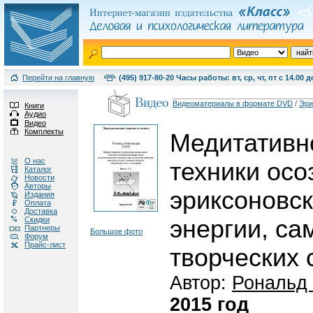
Перейти на главную
(495) 917-80-20 Часы работы: вт, ср, чт, пт с 14.00 д
Видеоматериалы в формате DVD
/
Эри
Книги
Аудио
Видео
Комплекты
Медитативн
О нас
техники осо
Каталог
Новости
Авторы
эриксоновск
Издания
Оплата
Доставка
Скидки
энергии, са
Партнеры
Большое фото
Форум
Прайс-лист
творческих 
Автор:
Рональд
2015 год