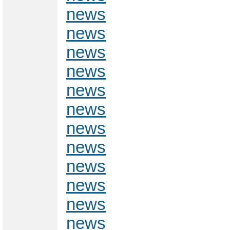
news
news
news
news
news
news
news
news
news
news
news
news