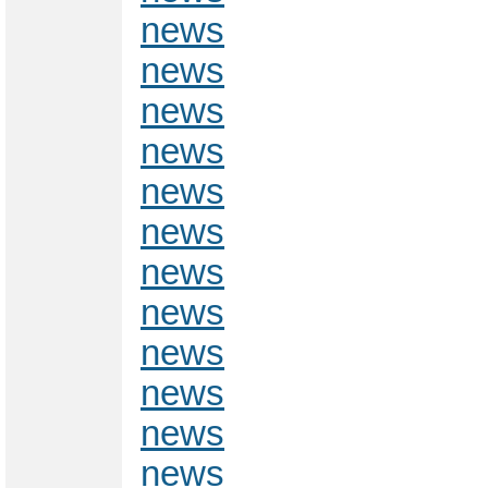
news
news
news
news
news
news
news
news
news
news
news
news