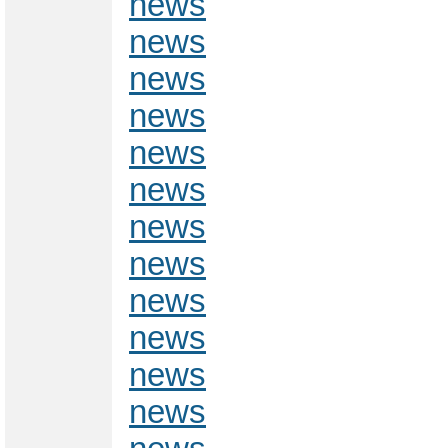
news
news
news
news
news
news
news
news
news
news
news
news