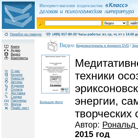
Перейти на главную
(495) 917-80-20 Часы работы: вт, ср, чт, пт с 14.00 д
Видеоматериалы в формате DVD
/
Эри
Книги
Аудио
Видео
Комплекты
Медитативн
О нас
техники осо
Каталог
Новости
Авторы
эриксоновск
Издания
Оплата
Доставка
Скидки
энергии, са
Партнеры
Большое фото
Форум
Прайс-лист
творческих 
Автор:
Рональд
2015 год