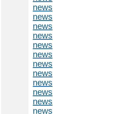
news
news
news
news
news
news
news
news
news
news
news
news