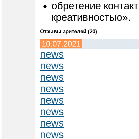
обретение контакт
креативностью».
Отзывы зрителей (20)
10.07.2021
news
news
news
news
news
news
news
news