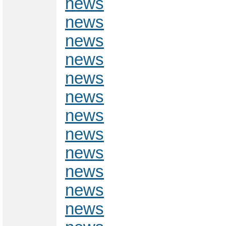
news
news
news
news
news
news
news
news
news
news
news
news