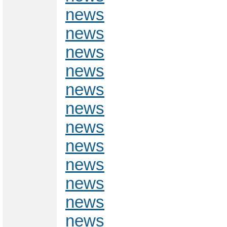
news
news
news
news
news
news
news
news
news
news
news
news