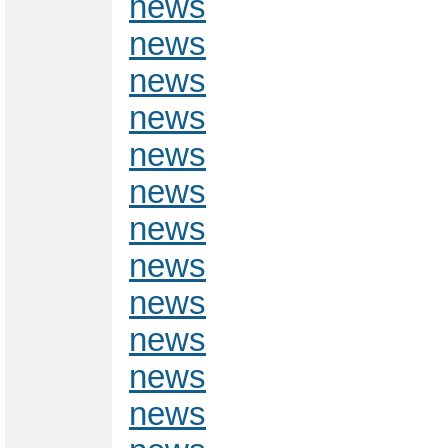
news
news
news
news
news
news
news
news
news
news
news
news