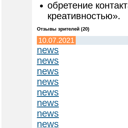
обретение контакт
креативностью».
Отзывы зрителей (20)
10.07.2021
news
news
news
news
news
news
news
news