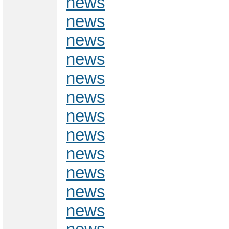
news
news
news
news
news
news
news
news
news
news
news
news