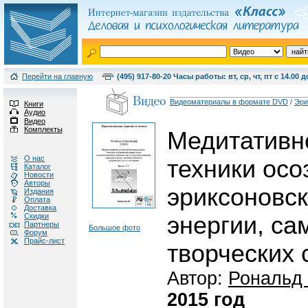
Перейти на главную
(495) 917-80-20 Часы работы: вт, ср, чт, пт с 14.00 д
Видеоматериалы в формате DVD
/
Эри
Книги
Аудио
Видео
Комплекты
Медитативн
О нас
техники осо
Каталог
Новости
Авторы
эриксоновск
Издания
Оплата
Доставка
Скидки
энергии, са
Партнеры
Большое фото
Форум
Прайс-лист
творческих 
Автор:
Рональд
2015 год