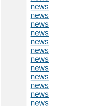
news
news
news
news
news
news
news
news
news
news
news
news