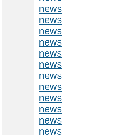
news
news
news
news
news
news
news
news
news
news
news
news