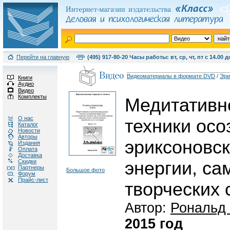
Перейти на главную
(495) 917-80-20 Часы работы: вт, ср, чт, пт с 14.00 д
Видеоматериалы в формате DVD
/
Эри
Книги
Аудио
Видео
Комплекты
Медитативн
О нас
техники осо
Каталог
Новости
Авторы
эриксоновск
Издания
Оплата
Доставка
Скидки
энергии, са
Партнеры
Большое фото
Форум
Прайс-лист
творческих 
Автор:
Рональд
2015 год