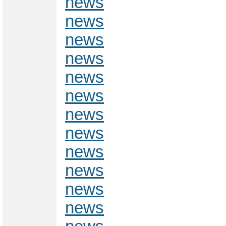
news
news
news
news
news
news
news
news
news
news
news
news