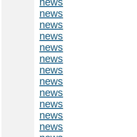
news
news
news
news
news
news
news
news
news
news
news
news