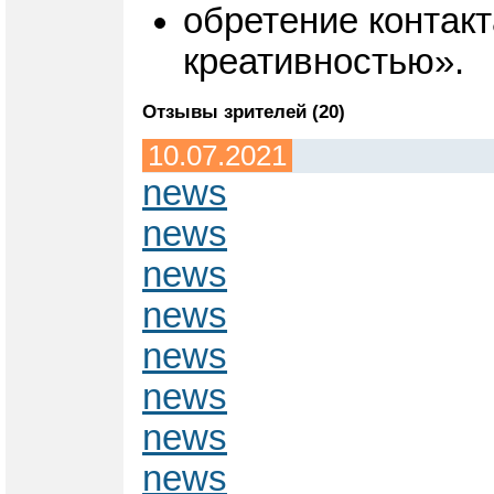
обретение контакт
креативностью».
Отзывы зрителей (20)
10.07.2021
news
news
news
news
news
news
news
news