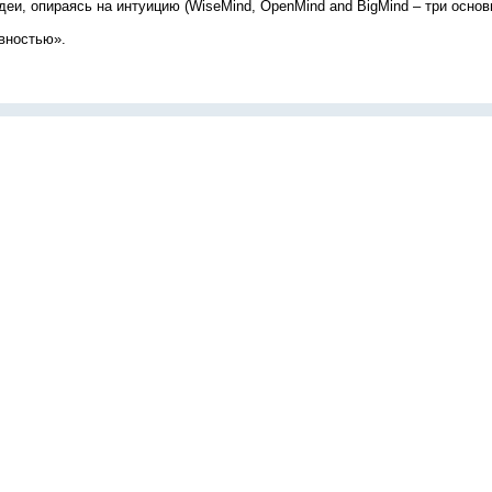
и, опираясь на интуицию (WiseMind, OpenMind and BigMind – три основ
ивностью».