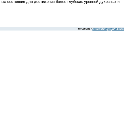
ных состояния для достижения более глубоких уровней духовных и
mediasn /
mediasnet@gmail.com