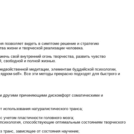
ния позволяет видеть в симптоме решение и стратегию
ва жизни и творческой реализации человека.
ажечь свой внутренний огонь творчества, развить чувство
й, свободной и полной жизнью.
 недвойственной медитации, элементам буддийской психологии,
ядром-self». Все эти методы прекрасно подходят для быстрого и
ли другими причиняющими дискомфорт соматическими и
т использования натуралистического транса;
с учетом пластичности головного мозга;
я психология, способствующие оптимальным состояниям творческого
з транс, зависящее от состояния научение;