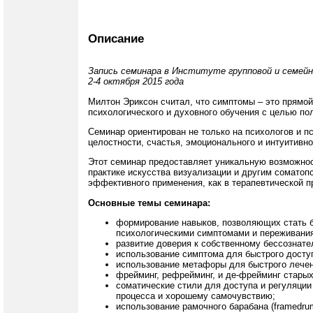
Описание
Запись семинара в Институте групповой и семейн
2-4 октября 2015 года
Милтон Эриксон считал, что симптомы – это прямой
психологического и духовного обучения с целью п
Семинар ориентирован не только на психологов и пс
целостности, счастья, эмоционального и интуитивн
Этот семинар предоставляет уникальную возможност
практике искусства визуализации и другим соматоп
эффективного применения, как в терапевтической пр
Основные темы семинара:
формирование навыков, позволяющих стать 
психологическими симптомами и переживани
развитие доверия к собственному бессознате
использование симптома для быстрого доступ
использование метафоры для быстрого лечен
фрейминг, рефрейминг, и де-фрейминг старых
соматические стили для доступа и регуляции
процесса и хорошему самочувствию;
использование рамочного барабана (framedru