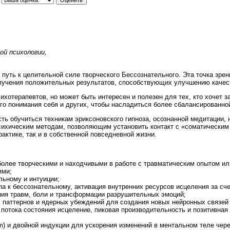
ой психологии,
 путь к целительной силе творческого Бессознательного. Эта точка зре
олучения положительных результатов, способствующих улучшению качест
ихотерапевтов, но может быть интересен и полезен для тех, кто хочет з
ого понимания себя и других, чтобы насладиться более сбалансированно
ь обучиться техникам эриксоновского гипноза, осознанной медитации,
сихическим методам, позволяющим установить контакт с «соматическим 
актике, так и в собственной повседневной жизни.
более творческими и находчивыми в работе с травматическим опытом и
ями;
льному и интуиции;
а к бессознательному, активация внутренних ресурсов исцеления за сче
ия травм, боли и трансформации разрушительных эмоций;
 паттернов и ядерных убеждений для создания новых нейронных связей 
 потока состояния исцеление, пиковая производительность и позитивна
m) и двойной индукции для ускорения изменений в ментальном теле чере