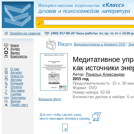
Перейти на главную
(495) 917-80-20 Часы работы: вт, ср, чт, пт с 14.00 д
Видеоматериалы в формате DVD
/
Эри
Книги
Аудио
Видео
Комплекты
Медитативное упр
как источники эне
О нас
Каталог
Автор:
Рональд Александер
Новости
2015 год
Авторы
Продолжительность: 15 ч. 30 мин
Издания
Оплата
Формат: DVD
Доставка
Номер набора: 02-59
Скидки
Количество дисков в наборе: 6 ш
Партнеры
Большое фото
Форум
Прайс-лист