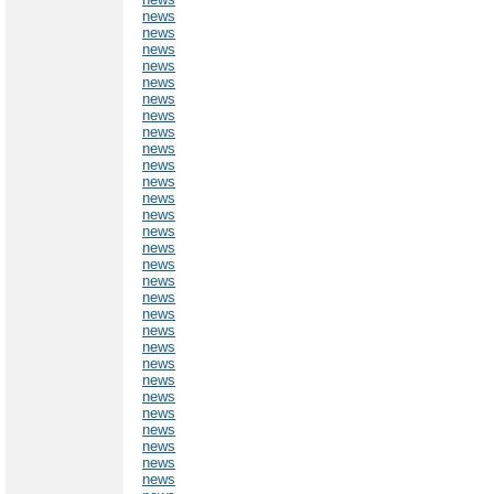
news
news
news
news
news
news
news
news
news
news
news
news
news
news
news
news
news
news
news
news
news
news
news
news
news
news
news
news
news