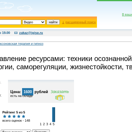
В ваш
расширенный поиск
о 19.00
zakaz@igisp.ru
ксоновская терапия и гипноз
авление ресурсами: техники осознанной
ргии, саморегуляции, жизнестойкости, т
.
Цена:
1600
рублей
т.
есть на складе
Рейтинг 5 из 5
всего оценок - 148
1
2
3
4
5