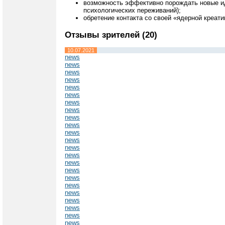
возможность эффективно порождать новые иде
психологических переживаний);
обретение контакта со своей «ядерной креат
Отзывы зрителей (20)
10.07.2021
news
news
news
news
news
news
news
news
news
news
news
news
news
news
news
news
news
news
news
news
news
news
news