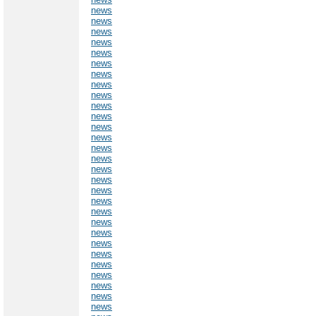
news
news
news
news
news
news
news
news
news
news
news
news
news
news
news
news
news
news
news
news
news
news
news
news
news
news
news
news
news