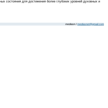
ных состояния для достижения более глубоких уровней духовных и
mediasn /
mediasnet@gmail.com