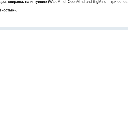
и, опираясь на интуицию (WiseMind, OpenMind and BigMind – три основ
ивностью».