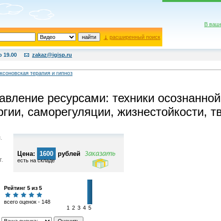
В ваш
расширенный поиск
о 19.00
zakaz@igisp.ru
ксоновская терапия и гипноз
авление ресурсами: техники осознанной
ргии, саморегуляции, жизнестойкости, т
.
Цена:
1600
рублей
т.
есть на складе
Рейтинг 5 из 5
всего оценок - 148
1
2
3
4
5