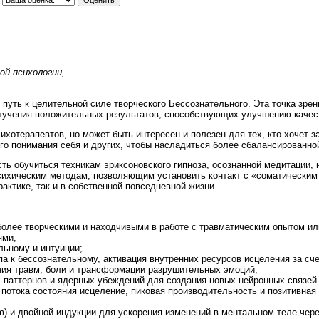
ой психологии,
 путь к целительной силе творческого Бессознательного. Эта точка зре
олучения положительных результатов, способствующих улучшению качест
ихотерапевтов, но может быть интересен и полезен для тех, кто хочет з
ого понимания себя и других, чтобы насладиться более сбалансированно
ь обучиться техникам эриксоновского гипноза, осознанной медитации,
сихическим методам, позволяющим установить контакт с «соматическим 
актике, так и в собственной повседневной жизни.
более творческими и находчивыми в работе с травматическим опытом и
ями;
льному и интуиции;
а к бессознательному, активация внутренних ресурсов исцеления за сче
ия травм, боли и трансформации разрушительных эмоций;
 паттернов и ядерных убеждений для создания новых нейронных связей 
 потока состояния исцеление, пиковая производительность и позитивна
m) и двойной индукции для ускорения изменений в ментальном теле чере