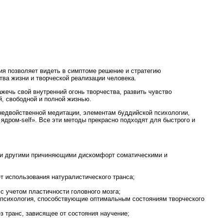
ния позволяет видеть в симптоме решение и стратегию
ва жизни и творческой реализации человека.
ажечь свой внутренний огонь творчества, развить чувство
й, свободной и полной жизнью.
 недвойственной медитации, элементам буддийской психологии,
ядром-self». Все эти методы прекрасно подходят для быстрого и
ли другими причиняющими дискомфорт соматическими и
т использования натуралистического транса;
с учетом пластичности головного мозга;
я психология, способствующие оптимальным состояниям творческого
з транс, зависящее от состояния научение;