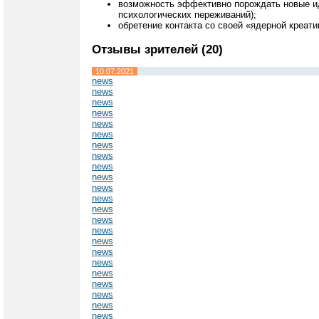
возможность эффективно порождать новые иде
психологических переживаний);
обретение контакта со своей «ядерной креат
Отзывы зрителей (20)
10.07.2021
news
news
news
news
news
news
news
news
news
news
news
news
news
news
news
news
news
news
news
news
news
news
news