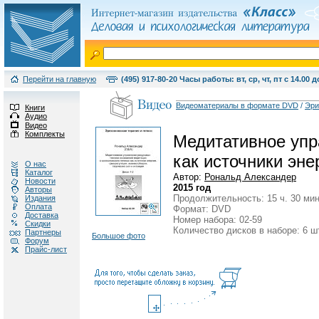
Перейти на главную
(495) 917-80-20 Часы работы: вт, ср, чт, пт с 14.00 д
Видеоматериалы в формате DVD
/
Эри
Книги
Аудио
Видео
Комплекты
Медитативное упр
как источники эне
О нас
Каталог
Автор:
Рональд Александер
Новости
2015 год
Авторы
Продолжительность: 15 ч. 30 мин
Издания
Оплата
Формат: DVD
Доставка
Номер набора: 02-59
Скидки
Количество дисков в наборе: 6 ш
Партнеры
Большое фото
Форум
Прайс-лист