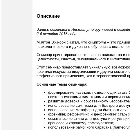
Описание
Запись семинара в Институте групповой и семейн
2-4 октября 2015 года
Милтон Эриксон считал, что симптомы – это прямой
психологического и духовного обучения с целью п
Семинар ориентирован не только на психологов и пс
целостности, счастья, эмоционального и интуитивн
Этот семинар предоставляет уникальную возможност
практике искусства визуализации и другим соматоп
эффективного применения, как в терапевтической пр
Основные темы семинара:
формирование навыков, позволяющих стать 
психологическими симптомами и переживани
развитие доверия к собственному бессознате
использование симптома для быстрого доступ
использование метафоры для быстрого лечен
фрейминг, рефрейминг, и де-фрейминг старых
соматические стили для доступа и регуляции
процесса и хорошему самочувствию;
использование рамочного барабана (framedru