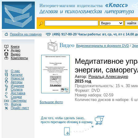
Перейти на главную
(495) 917-80-20 Часы работы: вт, ср, чт, пт с 14.00 д
Видеоматериалы в формате DVD
/
Эри
Книги
Аудио
Видео
Комплекты
Медитативное упра
энергии, саморегу
О нас
Каталог
Автор:
Рональд Александер
Новости
2015 год
Авторы
Продолжительность: 15 ч. 30 мин
Издания
Оплата
Формат: DVD
Доставка
Номер набора: 02-59
Скидки
Количество дисков в наборе: 6 ш
Партнеры
Большое фото
Форум
Прайс-лист