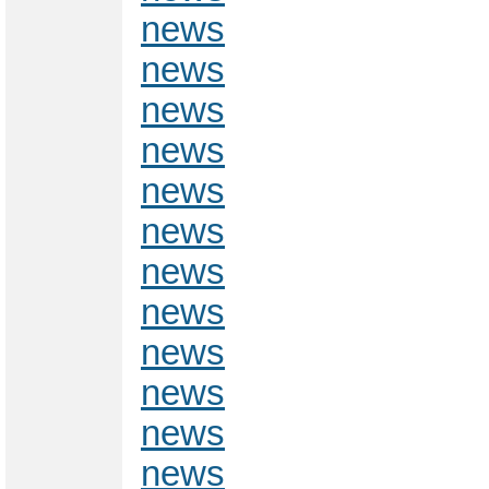
news
news
news
news
news
news
news
news
news
news
news
news