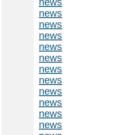
news
news
news
news
news
news
news
news
news
news
news
news