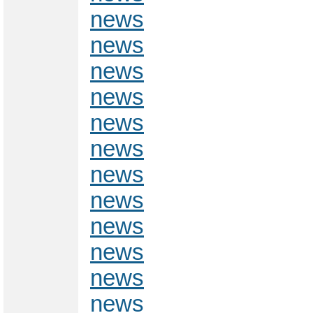
news
news
news
news
news
news
news
news
news
news
news
news