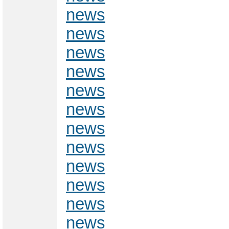
news
news
news
news
news
news
news
news
news
news
news
news