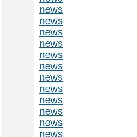
news
news
news
news
news
news
news
news
news
news
news
news