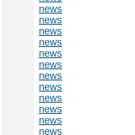
news
news
news
news
news
news
news
news
news
news
news
news