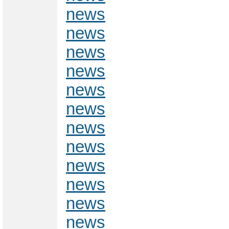
news
news
news
news
news
news
news
news
news
news
news
news