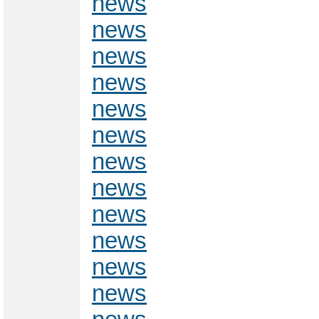
news
news
news
news
news
news
news
news
news
news
news
news