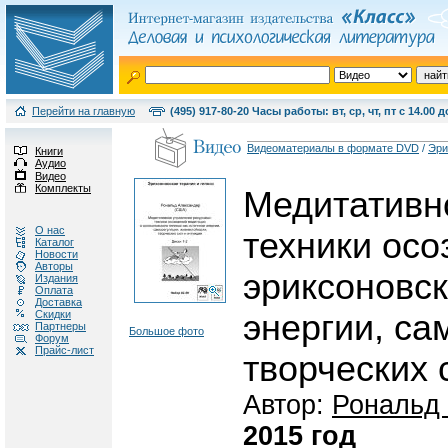
Перейти на главную
(495) 917-80-20 Часы работы: вт, ср, чт, пт с 14.00 д
Видеоматериалы в формате DVD
/
Эри
Книги
Аудио
Видео
Комплекты
Медитативн
О нас
техники осо
Каталог
Новости
Авторы
эриксоновск
Издания
Оплата
Доставка
Скидки
энергии, са
Партнеры
Большое фото
Форум
Прайс-лист
творческих 
Автор:
Рональд
2015 год