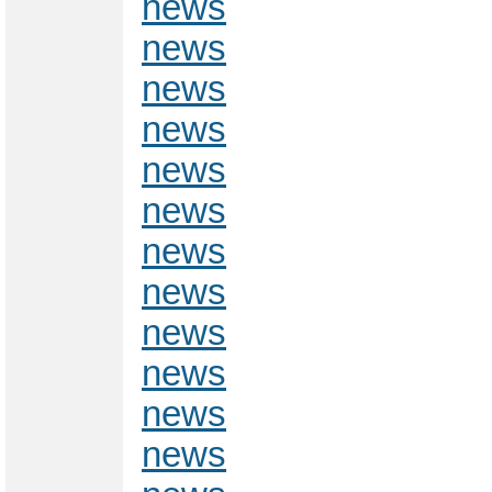
news
news
news
news
news
news
news
news
news
news
news
news