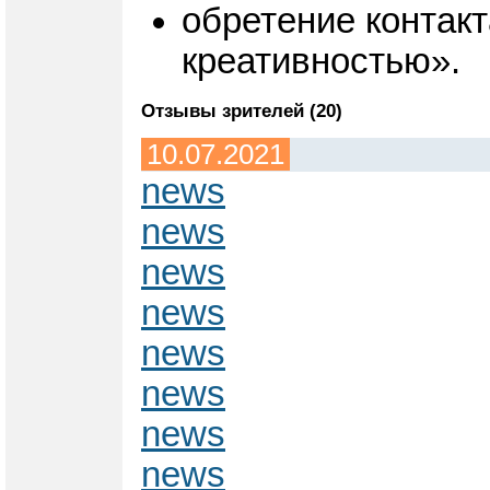
обретение контакт
креативностью».
Отзывы зрителей (20)
10.07.2021
news
news
news
news
news
news
news
news