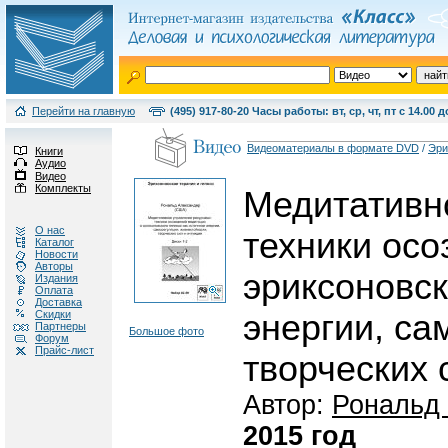
Перейти на главную
(495) 917-80-20 Часы работы: вт, ср, чт, пт с 14.00 д
Видеоматериалы в формате DVD
/
Эри
Книги
Аудио
Видео
Комплекты
Медитативн
О нас
техники осо
Каталог
Новости
Авторы
эриксоновск
Издания
Оплата
Доставка
Скидки
энергии, са
Партнеры
Большое фото
Форум
Прайс-лист
творческих 
Автор:
Рональд
2015 год