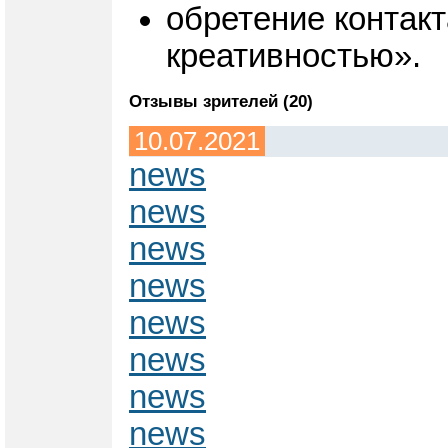
обретение контакт
креативностью».
Отзывы зрителей (20)
10.07.2021
news
news
news
news
news
news
news
news