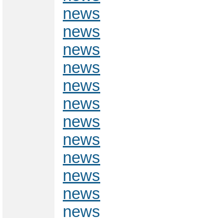
news
news
news
news
news
news
news
news
news
news
news
news