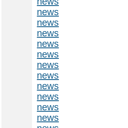
news
news
news
news
news
news
news
news
news
news
news
news