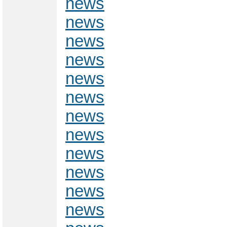
news
news
news
news
news
news
news
news
news
news
news
news