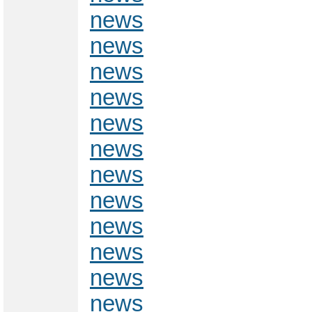
news
news
news
news
news
news
news
news
news
news
news
news