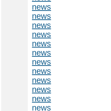
news
news
news
news
news
news
news
news
news
news
news
news