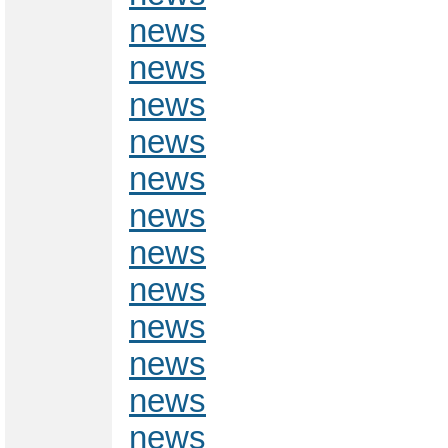
news
news
news
news
news
news
news
news
news
news
news
news