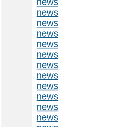
news
news
news
news
news
news
news
news
news
news
news
news