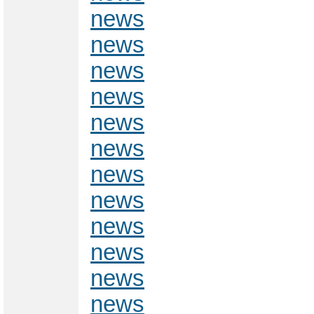
news
news
news
news
news
news
news
news
news
news
news
news