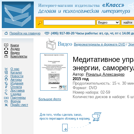
Перейти на главную
(495) 917-80-20 Часы работы: вт, ср, чт, пт с 14.00 д
Видеоматериалы в формате DVD
/
Эри
Книги
Аудио
Видео
Комплекты
Медитативное упра
энергии, саморегу
О нас
Каталог
Автор:
Рональд Александер
Новости
2015 год
Авторы
Продолжительность: 15 ч. 30 мин
Издания
Оплата
Формат: DVD
Доставка
Номер набора: 02-59
Скидки
Количество дисков в наборе: 6 ш
Партнеры
Большое фото
Форум
Прайс-лист