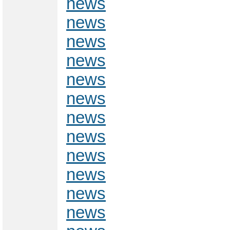
news
news
news
news
news
news
news
news
news
news
news
news