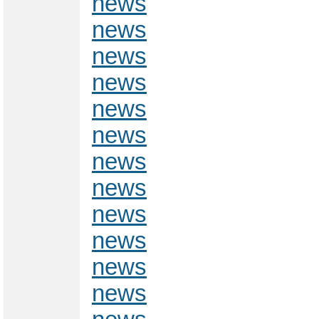
news
news
news
news
news
news
news
news
news
news
news
news