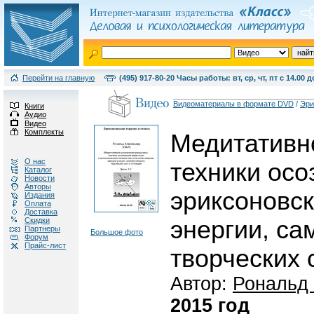
Перейти на главную
(495) 917-80-20 Часы работы: вт, ср, чт, пт с 14.00 д
Видеоматериалы в формате DVD
/
Эри
Книги
Аудио
Видео
Комплекты
Медитативн
О нас
техники осо
Каталог
Новости
Авторы
эриксоновск
Издания
Оплата
Доставка
Скидки
энергии, са
Партнеры
Большое фото
Форум
Прайс-лист
творческих 
Автор:
Рональд
2015 год