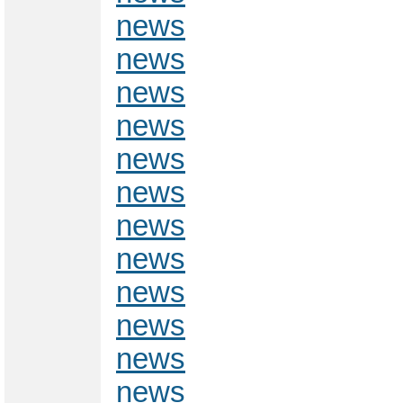
news
news
news
news
news
news
news
news
news
news
news
news