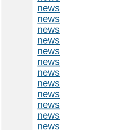
news
news
news
news
news
news
news
news
news
news
news
news