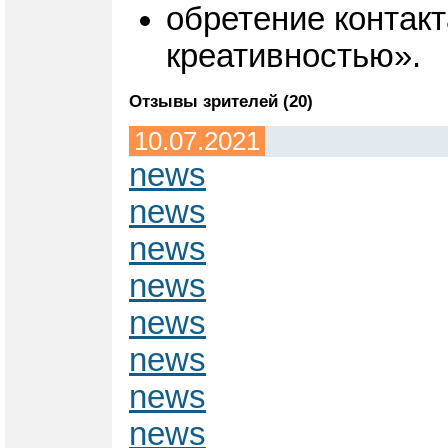
обретение контакт
креативностью».
Отзывы зрителей (20)
10.07.2021
news
news
news
news
news
news
news
news