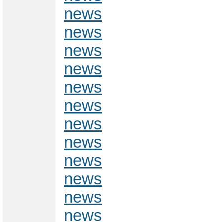
news
news
news
news
news
news
news
news
news
news
news
news