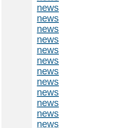
news
news
news
news
news
news
news
news
news
news
news
news