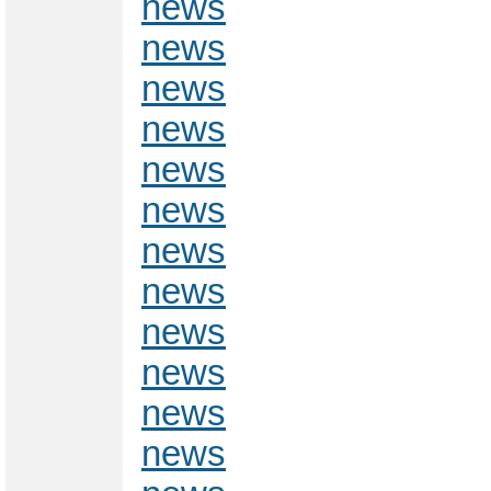
news
news
news
news
news
news
news
news
news
news
news
news