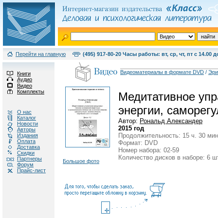
Перейти на главную
(495) 917-80-20 Часы работы: вт, ср, чт, пт с 14.00 д
Видеоматериалы в формате DVD
/
Эри
Книги
Аудио
Видео
Комплекты
Медитативное упра
энергии, саморегу
О нас
Каталог
Автор:
Рональд Александер
Новости
2015 год
Авторы
Продолжительность: 15 ч. 30 мин
Издания
Оплата
Формат: DVD
Доставка
Номер набора: 02-59
Скидки
Количество дисков в наборе: 6 ш
Партнеры
Большое фото
Форум
Прайс-лист