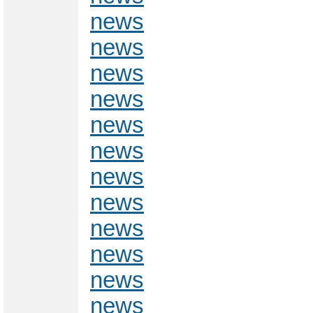
news
news
news
news
news
news
news
news
news
news
news
news