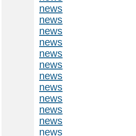
news
news
news
news
news
news
news
news
news
news
news
news