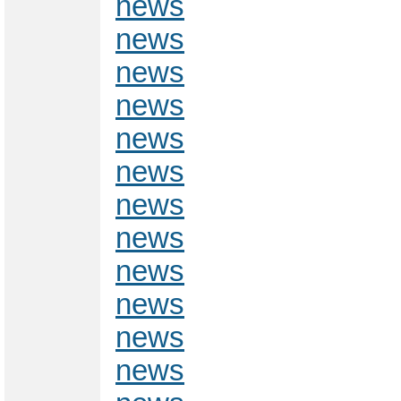
news
news
news
news
news
news
news
news
news
news
news
news