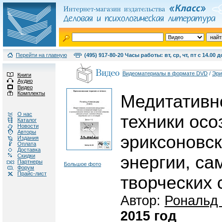
Перейти на главную
(495) 917-80-20 Часы работы: вт, ср, чт, пт с 14.00 д
Видеоматериалы в формате DVD
/
Эри
Книги
Аудио
Видео
Комплекты
Медитативн
О нас
техники осо
Каталог
Новости
Авторы
эриксоновск
Издания
Оплата
Доставка
Скидки
энергии, са
Партнеры
Большое фото
Форум
Прайс-лист
творческих 
Автор:
Рональд
2015 год