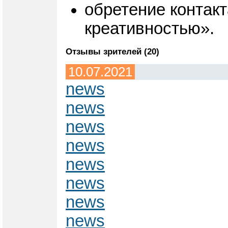
обретение контакт
креативностью».
Отзывы зрителей (20)
10.07.2021
news
news
news
news
news
news
news
news