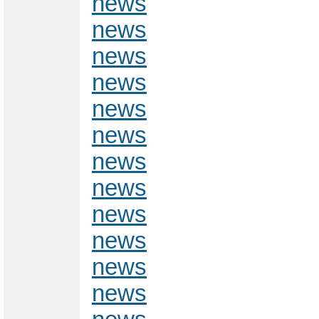
news
news
news
news
news
news
news
news
news
news
news
news