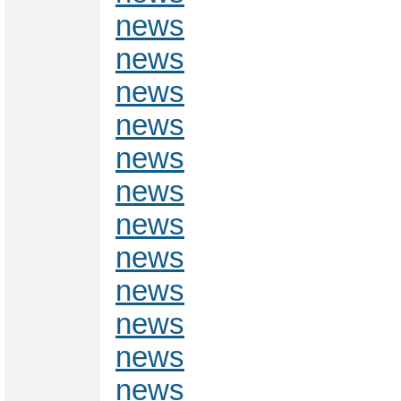
news
news
news
news
news
news
news
news
news
news
news
news