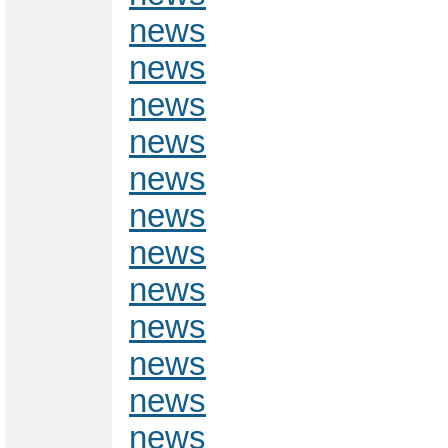
news
news
news
news
news
news
news
news
news
news
news
news