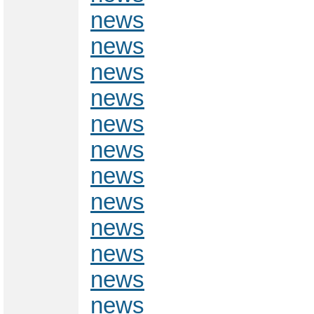
news
news
news
news
news
news
news
news
news
news
news
news