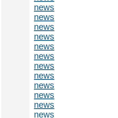
news
news
news
news
news
news
news
news
news
news
news
news