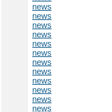
news
news
news
news
news
news
news
news
news
news
news
news