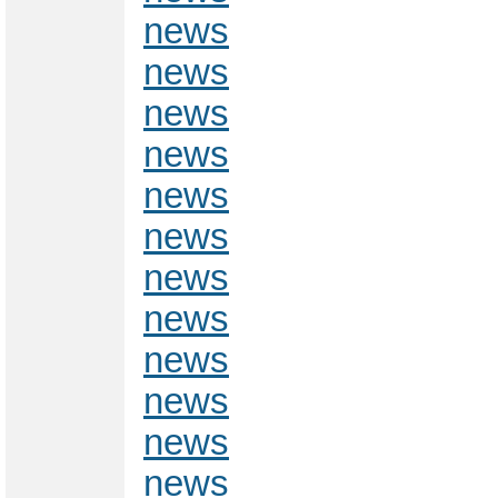
news
news
news
news
news
news
news
news
news
news
news
news