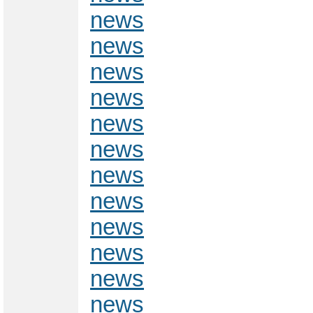
news
news
news
news
news
news
news
news
news
news
news
news