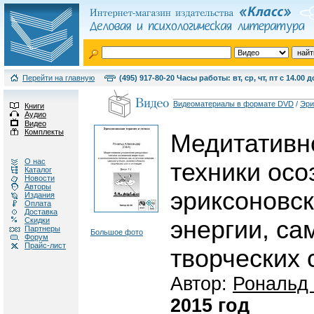
Перейти на главную
(495) 917-80-20 Часы работы: вт, ср, чт, пт с 14.00 д
Видеоматериалы в формате DVD
/
Эри
Книги
Аудио
Видео
Комплекты
Медитативн
О нас
техники осо
Каталог
Новости
Авторы
эриксоновск
Издания
Оплата
Доставка
Скидки
энергии, са
Партнеры
Большое фото
Форум
Прайс-лист
творческих 
Автор:
Рональд
2015 год