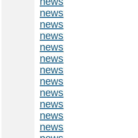
news
news
news
news
news
news
news
news
news
news
news
news