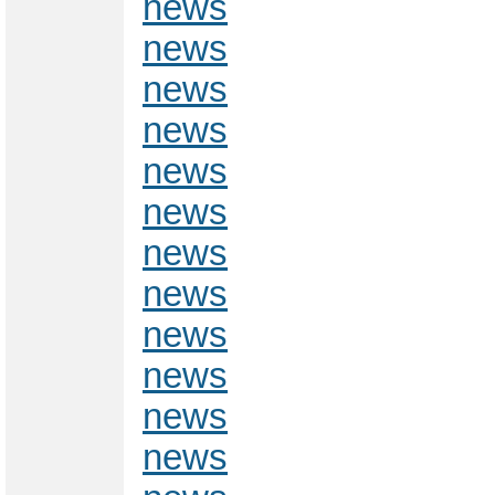
news
news
news
news
news
news
news
news
news
news
news
news