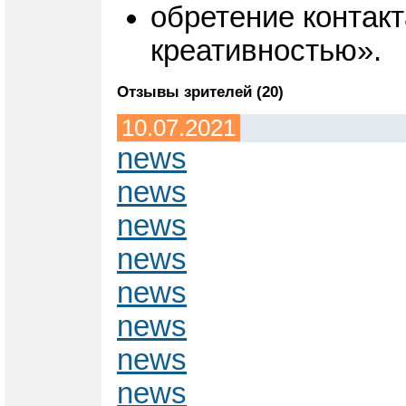
обретение контакт
креативностью».
Отзывы зрителей (20)
10.07.2021
news
news
news
news
news
news
news
news