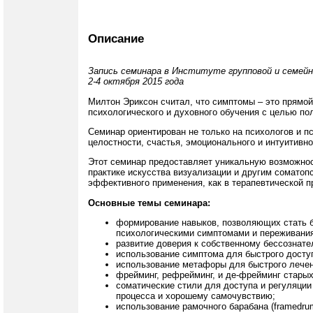
Описание
Запись семинара в Институте групповой и семейн
2-4 октября 2015 года
Милтон Эриксон считал, что симптомы – это прямой
психологического и духовного обучения с целью п
Семинар ориентирован не только на психологов и пс
целостности, счастья, эмоционального и интуитивн
Этот семинар предоставляет уникальную возможност
практике искусства визуализации и другим соматоп
эффективного применения, как в терапевтической пр
Основные темы семинара:
формирование навыков, позволяющих стать 
психологическими симптомами и переживани
развитие доверия к собственному бессознате
использование симптома для быстрого доступ
использование метафоры для быстрого лечен
фрейминг, рефрейминг, и де-фрейминг старых
соматические стили для доступа и регуляции
процесса и хорошему самочувствию;
использование рамочного барабана (framedru