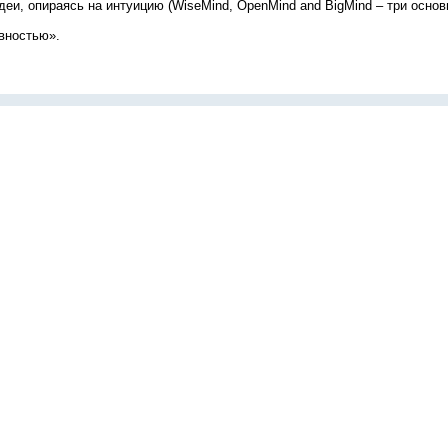
и, опираясь на интуицию (WiseMind, OpenMind and BigMind – три основ
ивностью».