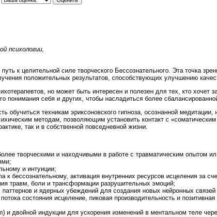
ой психологии,
 путь к целительной силе творческого Бессознательного. Эта точка зре
олучения положительных результатов, способствующих улучшению качест
ихотерапевтов, но может быть интересен и полезен для тех, кто хочет з
ого понимания себя и других, чтобы насладиться более сбалансированно
ь обучиться техникам эриксоновского гипноза, осознанной медитации,
сихическим методам, позволяющим установить контакт с «соматическим 
актике, так и в собственной повседневной жизни.
более творческими и находчивыми в работе с травматическим опытом и
ями;
льному и интуиции;
а к бессознательному, активация внутренних ресурсов исцеления за сче
ия травм, боли и трансформации разрушительных эмоций;
 паттернов и ядерных убеждений для создания новых нейронных связей 
 потока состояния исцеление, пиковая производительность и позитивна
m) и двойной индукции для ускорения изменений в ментальном теле чере