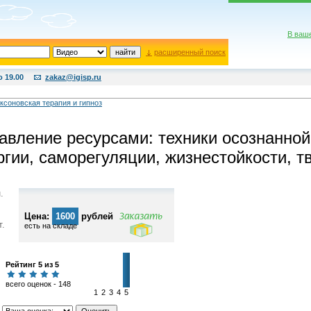
В ваш
расширенный поиск
о 19.00
zakaz@igisp.ru
ксоновская терапия и гипноз
авление ресурсами: техники осознанной
ргии, саморегуляции, жизнестойкости, т
.
Цена:
1600
рублей
т.
есть на складе
Рейтинг 5 из 5
всего оценок - 148
1
2
3
4
5