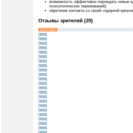
возможность эффективно порождать новые иде
психологических переживаний);
обретение контакта со своей «ядерной креат
Отзывы зрителей (20)
10.07.2021
news
news
news
news
news
news
news
news
news
news
news
news
news
news
news
news
news
news
news
news
news
news
news