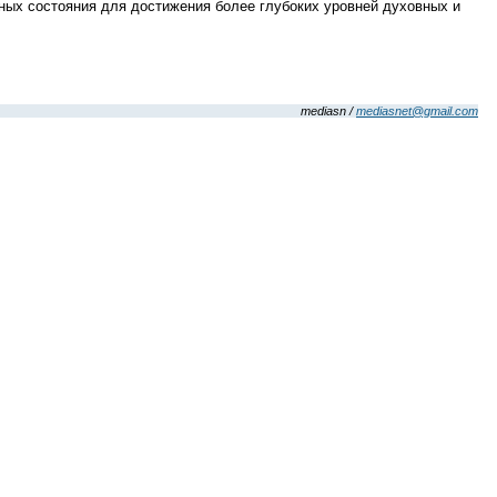
ных состояния для достижения более глубоких уровней духовных и
mediasn /
mediasnet@gmail.com