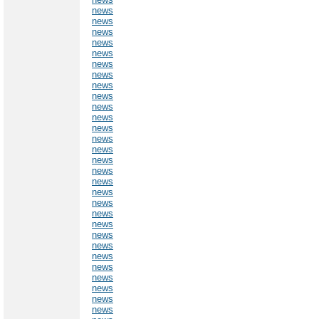
news
news
news
news
news
news
news
news
news
news
news
news
news
news
news
news
news
news
news
news
news
news
news
news
news
news
news
news
news