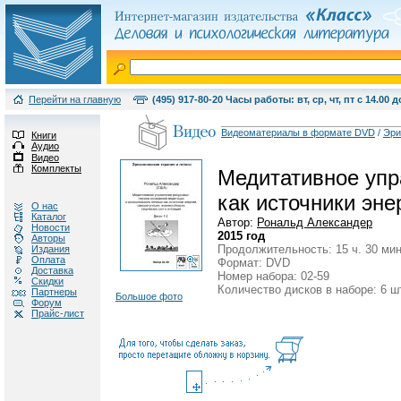
Перейти на главную
(495) 917-80-20 Часы работы: вт, ср, чт, пт с 14.00 д
Видеоматериалы в формате DVD
/
Эри
Книги
Аудио
Видео
Комплекты
Медитативное упр
как источники эне
О нас
Каталог
Автор:
Рональд Александер
Новости
2015 год
Авторы
Продолжительность: 15 ч. 30 мин
Издания
Оплата
Формат: DVD
Доставка
Номер набора: 02-59
Скидки
Количество дисков в наборе: 6 ш
Партнеры
Большое фото
Форум
Прайс-лист