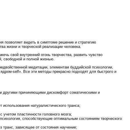
ния позволяет видеть в симптоме решение и стратегию
ва жизни и творческой реализации человека.
ажечь свой внутренний огонь творчества, развить чувство
й, свободной и полной жизнью.
 недвойственной медитации, элементам буддийской психологии,
ядром-self». Все эти методы прекрасно подходят для быстрого и
ли другими причиняющими дискомфорт соматическими и
т использования натуралистического транса;
с учетом пластичности головного мозга;
я психология, способствующие оптимальным состояниям творческого
з транс, зависящее от состояния научение;