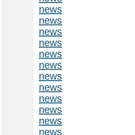
news
news
news
news
news
news
news
news
news
news
news
news