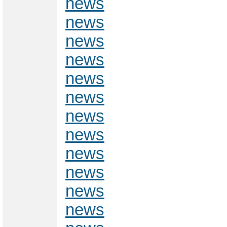
news
news
news
news
news
news
news
news
news
news
news
news