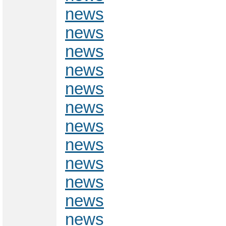
news
news
news
news
news
news
news
news
news
news
news
news