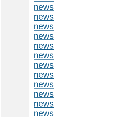
news
news
news
news
news
news
news
news
news
news
news
news