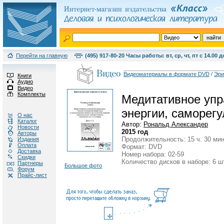
Перейти на главную
(495) 917-80-20 Часы работы: вт, ср, чт, пт с 14.00 д
Видеоматериалы в формате DVD
/
Эри
Книги
Аудио
Видео
Комплекты
Медитативное упра
энергии, саморегу
О нас
Каталог
Автор:
Рональд Александер
Новости
2015 год
Авторы
Продолжительность: 15 ч. 30 мин
Издания
Оплата
Формат: DVD
Доставка
Номер набора: 02-59
Скидки
Количество дисков в наборе: 6 ш
Партнеры
Большое фото
Форум
Прайс-лист