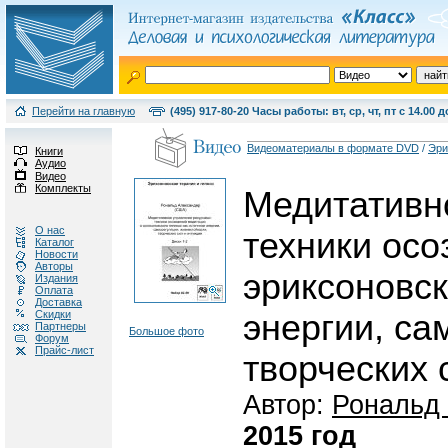
Перейти на главную
(495) 917-80-20 Часы работы: вт, ср, чт, пт с 14.00 д
Видеоматериалы в формате DVD
/
Эри
Книги
Аудио
Видео
Комплекты
Медитативн
О нас
техники осо
Каталог
Новости
Авторы
эриксоновск
Издания
Оплата
Доставка
Скидки
энергии, са
Партнеры
Большое фото
Форум
Прайс-лист
творческих 
Автор:
Рональд
2015 год