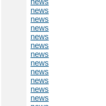
news
news
news
news
news
news
news
news
news
news
news
news