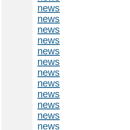
news
news
news
news
news
news
news
news
news
news
news
news