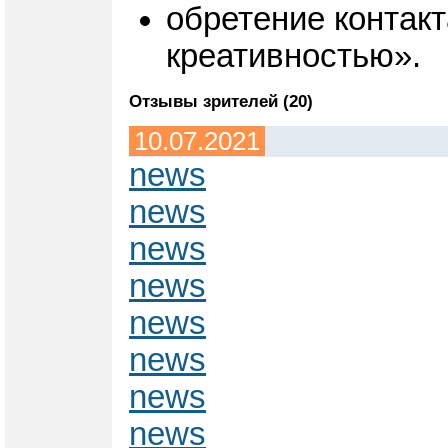
обретение контакт
креативностью».
Отзывы зрителей (20)
10.07.2021
news
news
news
news
news
news
news
news