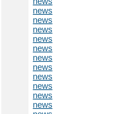
news
news
news
news
news
news
news
news
news
news
news
news