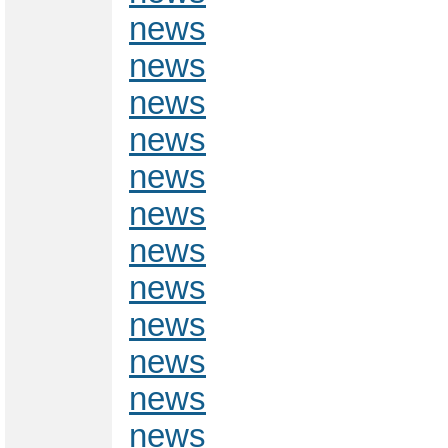
news
news
news
news
news
news
news
news
news
news
news
news