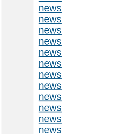
news
news
news
news
news
news
news
news
news
news
news
news