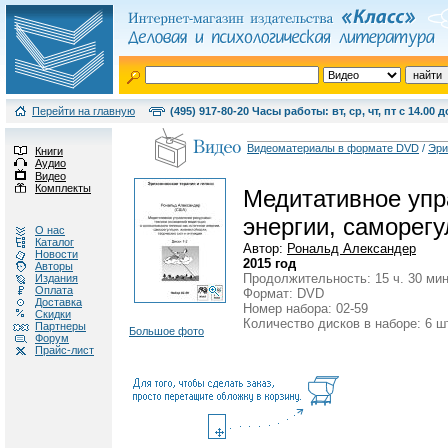
Перейти на главную
(495) 917-80-20 Часы работы: вт, ср, чт, пт с 14.00 д
Видеоматериалы в формате DVD
/
Эри
Книги
Аудио
Видео
Комплекты
Медитативное упра
энергии, саморегу
О нас
Каталог
Автор:
Рональд Александер
Новости
2015 год
Авторы
Продолжительность: 15 ч. 30 мин
Издания
Оплата
Формат: DVD
Доставка
Номер набора: 02-59
Скидки
Количество дисков в наборе: 6 ш
Партнеры
Большое фото
Форум
Прайс-лист