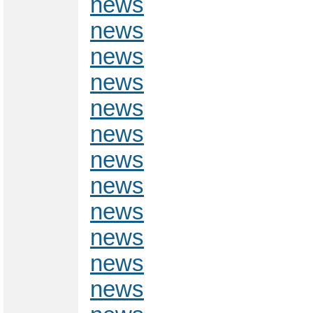
news
news
news
news
news
news
news
news
news
news
news
news