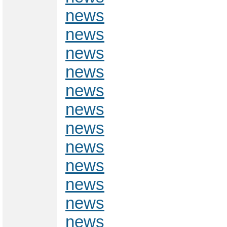
news
news
news
news
news
news
news
news
news
news
news
news