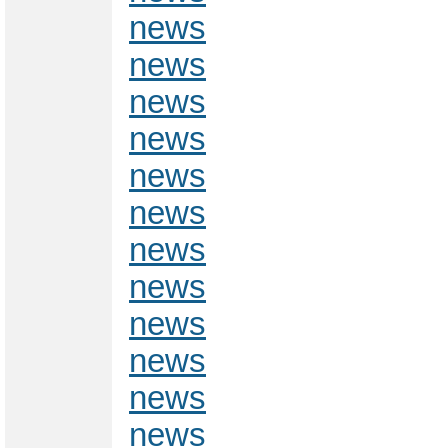
news
news
news
news
news
news
news
news
news
news
news
news