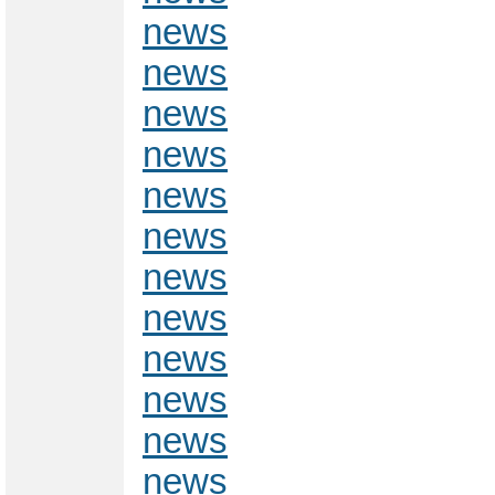
news
news
news
news
news
news
news
news
news
news
news
news