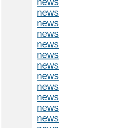
news
news
news
news
news
news
news
news
news
news
news
news