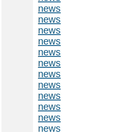
news
news
news
news
news
news
news
news
news
news
news
news