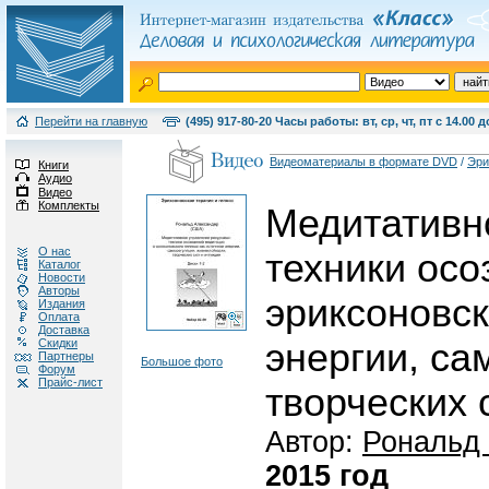
Перейти на главную
(495) 917-80-20 Часы работы: вт, ср, чт, пт с 14.00 д
Видеоматериалы в формате DVD
/
Эри
Книги
Аудио
Видео
Комплекты
Медитативн
О нас
техники осо
Каталог
Новости
Авторы
эриксоновск
Издания
Оплата
Доставка
Скидки
энергии, са
Партнеры
Большое фото
Форум
Прайс-лист
творческих 
Автор:
Рональд
2015 год