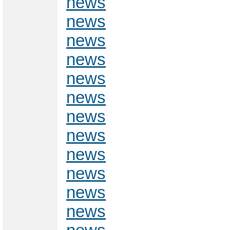
news
news
news
news
news
news
news
news
news
news
news
news