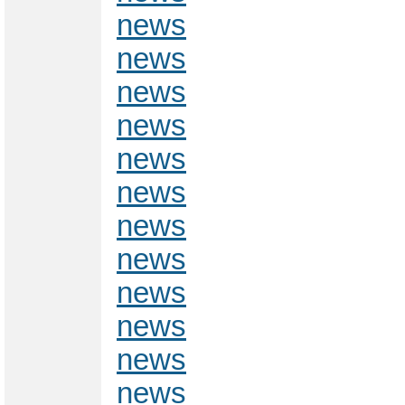
news
news
news
news
news
news
news
news
news
news
news
news