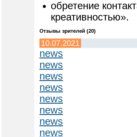
обретение контакт
креативностью».
Отзывы зрителей (20)
10.07.2021
news
news
news
news
news
news
news
news