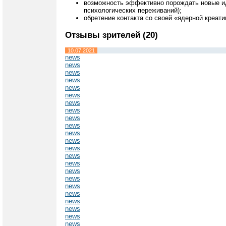
возможность эффективно порождать новые иде
психологических переживаний);
обретение контакта со своей «ядерной креат
Отзывы зрителей (20)
10.07.2021
news
news
news
news
news
news
news
news
news
news
news
news
news
news
news
news
news
news
news
news
news
news
news