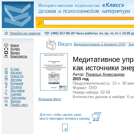
Перейти на главную
(495) 917-80-20 Часы работы: вт, ср, чт, пт с 14.00 д
Видеоматериалы в формате DVD
/
Эри
Книги
Аудио
Видео
Комплекты
Медитативное упр
как источники эне
О нас
Каталог
Автор:
Рональд Александер
Новости
2015 год
Авторы
Продолжительность: 15 ч. 30 мин
Издания
Оплата
Формат: DVD
Доставка
Номер набора: 02-59
Скидки
Количество дисков в наборе: 6 ш
Партнеры
Большое фото
Форум
Прайс-лист