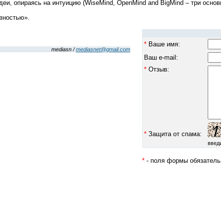
и, опираясь на интуицию (WiseMind, OpenMind and BigMind – три основ
ивностью».
*
Ваше имя:
mediasn /
mediasnet@gmail.com
Ваш e-mail:
*
Отзыв:
*
Защита от спама:
введ
*
- поля формы обязатель