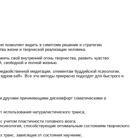
ния позволяет видеть в симптоме решение и стратегию
ва жизни и творческой реализации человека.
ажечь свой внутренний огонь творчества, развить чувство
й, свободной и полной жизнью.
 недвойственной медитации, элементам буддийской психологии,
ядром-self». Все эти методы прекрасно подходят для быстрого и
ли другими причиняющими дискомфорт соматическими и
т использования натуралистического транса;
с учетом пластичности головного мозга;
я психология, способствующие оптимальным состояниям творческого
з транс, зависящее от состояния научение;