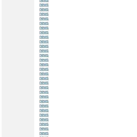
news
news
news
news
news
news
news
news
news
news
news
news
news
news
news
news
news
news
news
news
news
news
news
news
news
news
news
news
news