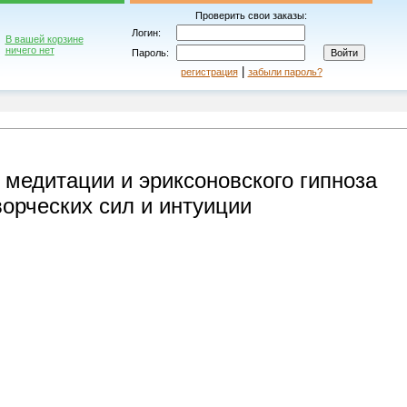
Проверить свои заказы:
Логин:
В вашей корзине
ничего нет
Пароль:
|
регистрация
забыли пароль?
 медитации и эриксоновского гипноза
ворческих сил и интуиции