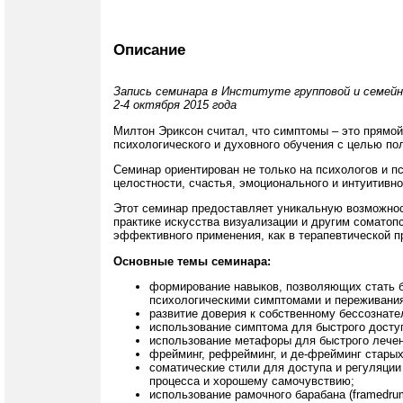
Описание
Запись семинара в Институте групповой и семейн
2-4 октября 2015 года
Милтон Эриксон считал, что симптомы – это прямой
психологического и духовного обучения с целью п
Семинар ориентирован не только на психологов и пс
целостности, счастья, эмоционального и интуитивн
Этот семинар предоставляет уникальную возможност
практике искусства визуализации и другим соматоп
эффективного применения, как в терапевтической пр
Основные темы семинара:
формирование навыков, позволяющих стать 
психологическими симптомами и переживани
развитие доверия к собственному бессознате
использование симптома для быстрого доступ
использование метафоры для быстрого лечен
фрейминг, рефрейминг, и де-фрейминг старых
соматические стили для доступа и регуляции
процесса и хорошему самочувствию;
использование рамочного барабана (framedru