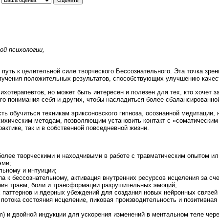
ой психологии,
 путь к целительной силе творческого Бессознательного. Эта точка зре
олучения положительных результатов, способствующих улучшению качест
ихотерапевтов, но может быть интересен и полезен для тех, кто хочет з
ого понимания себя и других, чтобы насладиться более сбалансированно
ь обучиться техникам эриксоновского гипноза, осознанной медитации,
сихическим методам, позволяющим установить контакт с «соматическим 
актике, так и в собственной повседневной жизни.
более творческими и находчивыми в работе с травматическим опытом и
ями;
льному и интуиции;
а к бессознательному, активация внутренних ресурсов исцеления за сче
ия травм, боли и трансформации разрушительных эмоций;
 паттернов и ядерных убеждений для создания новых нейронных связей 
 потока состояния исцеление, пиковая производительность и позитивна
m) и двойной индукции для ускорения изменений в ментальном теле чере