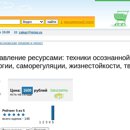
расширенный поиск
о 19.00
zakaz@igisp.ru
ксоновская терапия и гипноз
авление ресурсами: техники осознанной
ргии, саморегуляции, жизнестойкости, т
.
Цена:
1600
рублей
т.
есть на складе
Рейтинг 5 из 5
всего оценок - 148
1
2
3
4
5