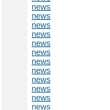
news
news
news
news
news
news
news
news
news
news
news
news