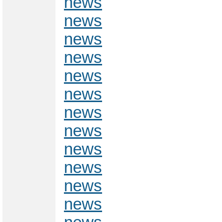
news
news
news
news
news
news
news
news
news
news
news
news