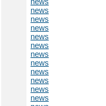
news
news
news
news
news
news
news
news
news
news
news
news