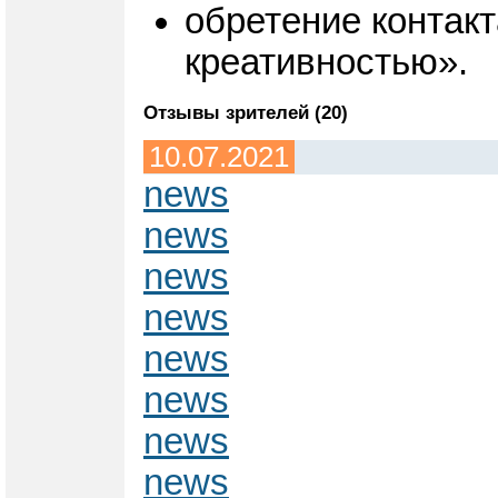
обретение контакт
креативностью».
Отзывы зрителей (20)
10.07.2021
news
news
news
news
news
news
news
news