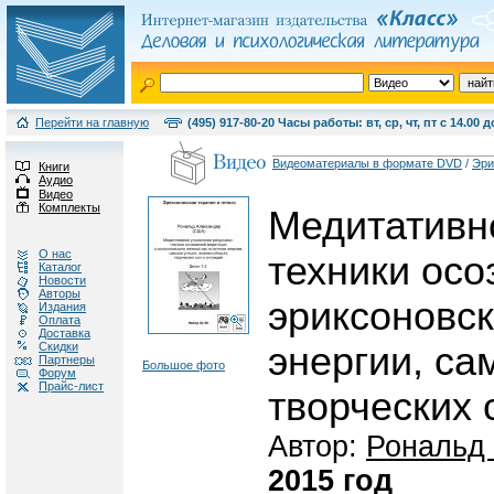
Перейти на главную
(495) 917-80-20 Часы работы: вт, ср, чт, пт с 14.00 д
Видеоматериалы в формате DVD
/
Эри
Книги
Аудио
Видео
Комплекты
Медитативн
О нас
техники осо
Каталог
Новости
Авторы
эриксоновск
Издания
Оплата
Доставка
Скидки
энергии, са
Партнеры
Большое фото
Форум
Прайс-лист
творческих 
Автор:
Рональд
2015 год