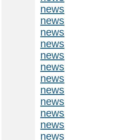
news
news
news
news
news
news
news
news
news
news
news
news