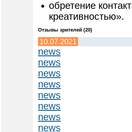
обретение контакт
креативностью».
Отзывы зрителей (20)
10.07.2021
news
news
news
news
news
news
news
news