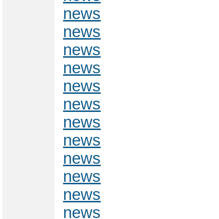
news
news
news
news
news
news
news
news
news
news
news
news