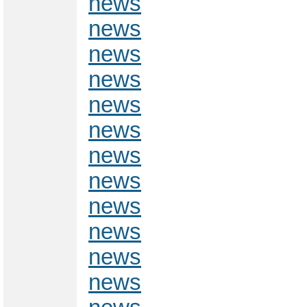
news
news
news
news
news
news
news
news
news
news
news
news