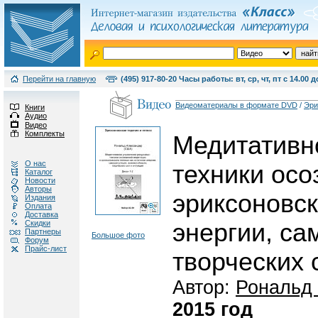
Перейти на главную
(495) 917-80-20 Часы работы: вт, ср, чт, пт с 14.00 д
Видеоматериалы в формате DVD
/
Эри
Книги
Аудио
Видео
Комплекты
Медитативн
О нас
техники осо
Каталог
Новости
Авторы
эриксоновск
Издания
Оплата
Доставка
Скидки
энергии, са
Партнеры
Большое фото
Форум
Прайс-лист
творческих 
Автор:
Рональд
2015 год