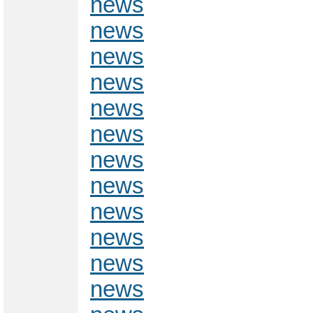
news
news
news
news
news
news
news
news
news
news
news
news