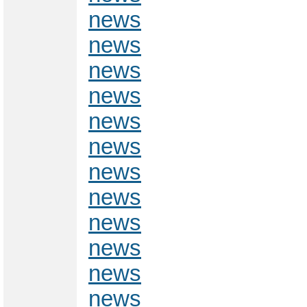
news
news
news
news
news
news
news
news
news
news
news
news