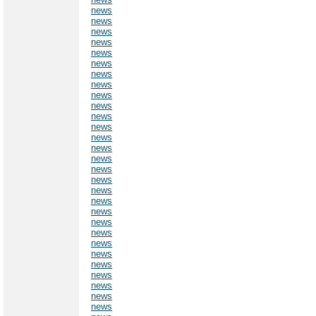
news
news
news
news
news
news
news
news
news
news
news
news
news
news
news
news
news
news
news
news
news
news
news
news
news
news
news
news
news