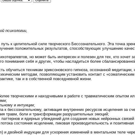
ой психологии,
 путь к целительной силе творческого Бессознательного. Эта точка зре
олучения положительных результатов, способствующих улучшению качест
ихотерапевтов, но может быть интересен и полезен для тех, кто хочет з
ого понимания себя и других, чтобы насладиться более сбалансированно
ь обучиться техникам эриксоновского гипноза, осознанной медитации,
сихическим методам, позволяющим установить контакт с «соматическим 
актике, так и в собственной повседневной жизни.
более творческими и находчивыми в работе с травматическим опытом и
ями;
льному и интуиции;
а к бессознательному, активация внутренних ресурсов исцеления за сче
ия травм, боли и трансформации разрушительных эмоций;
 паттернов и ядерных убеждений для создания новых нейронных связей 
 потока состояния исцеление, пиковая производительность и позитивна
m) и двойной индукции для ускорения изменений в ментальном теле чере