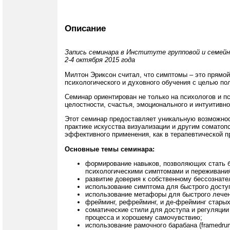
Описание
Запись семинара в Институте групповой и семейн
2-4 октября 2015 года
Милтон Эриксон считал, что симптомы – это прямой
психологического и духовного обучения с целью п
Семинар ориентирован не только на психологов и пс
целостности, счастья, эмоционального и интуитивн
Этот семинар предоставляет уникальную возможност
практике искусства визуализации и другим соматоп
эффективного применения, как в терапевтической пр
Основные темы семинара:
формирование навыков, позволяющих стать 
психологическими симптомами и переживани
развитие доверия к собственному бессознате
использование симптома для быстрого доступ
использование метафоры для быстрого лечен
фрейминг, рефрейминг, и де-фрейминг старых
соматические стили для доступа и регуляции
процесса и хорошему самочувствию;
использование рамочного барабана (framedru