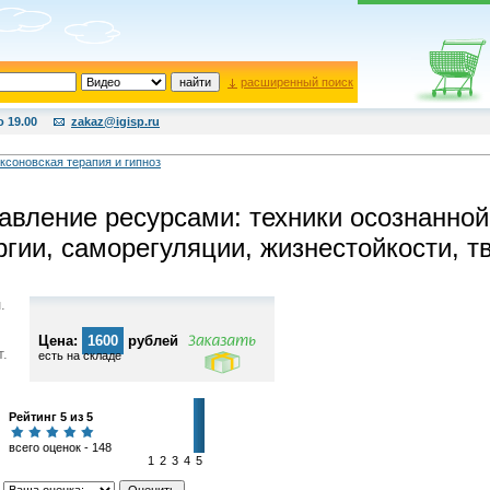
расширенный поиск
о 19.00
zakaz@igisp.ru
ксоновская терапия и гипноз
авление ресурсами: техники осознанной
ргии, саморегуляции, жизнестойкости, т
.
Цена:
1600
рублей
т.
есть на складе
Рейтинг 5 из 5
всего оценок - 148
1
2
3
4
5