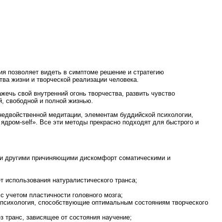
ния позволяет видеть в симптоме решение и стратегию
ва жизни и творческой реализации человека.
ажечь свой внутренний огонь творчества, развить чувство
й, свободной и полной жизнью.
 недвойственной медитации, элементам буддийской психологии,
ядром-self». Все эти методы прекрасно подходят для быстрого и
ли другими причиняющими дискомфорт соматическими и
т использования натуралистического транса;
с учетом пластичности головного мозга;
я психология, способствующие оптимальным состояниям творческого
з транс, зависящее от состояния научение;