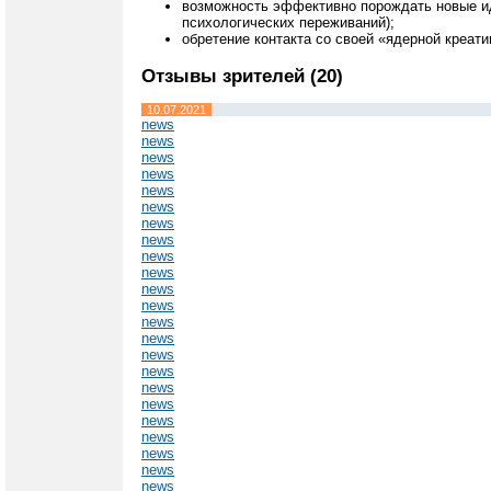
возможность эффективно порождать новые иде
психологических переживаний);
обретение контакта со своей «ядерной креат
Отзывы зрителей (20)
10.07.2021
news
news
news
news
news
news
news
news
news
news
news
news
news
news
news
news
news
news
news
news
news
news
news