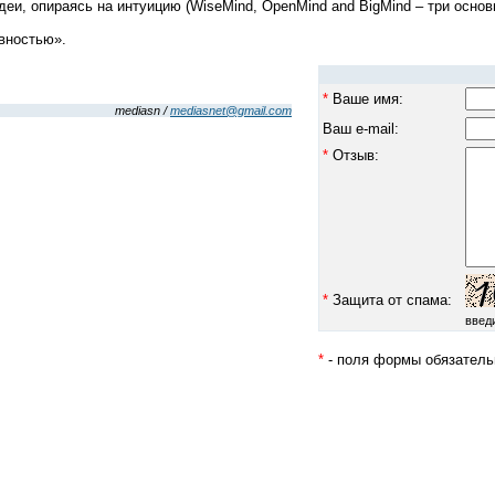
и, опираясь на интуицию (WiseMind, OpenMind and BigMind – три основ
ивностью».
*
Ваше имя:
mediasn /
mediasnet@gmail.com
Ваш e-mail:
*
Отзыв:
*
Защита от спама:
введ
*
- поля формы обязатель