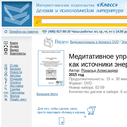
Перейти на главную
(495) 917-80-20 Часы работы: вт, ср, чт, пт с 14.00 д
Видеоматериалы в формате DVD
/
Эри
Книги
Аудио
Видео
Комплекты
Медитативное упр
как источники эне
О нас
Каталог
Автор:
Рональд Александер
Новости
2015 год
Авторы
Продолжительность: 15 ч. 30 мин
Издания
Оплата
Формат: DVD
Доставка
Номер набора: 02-59
Скидки
Количество дисков в наборе: 6 ш
Партнеры
Большое фото
Форум
Прайс-лист