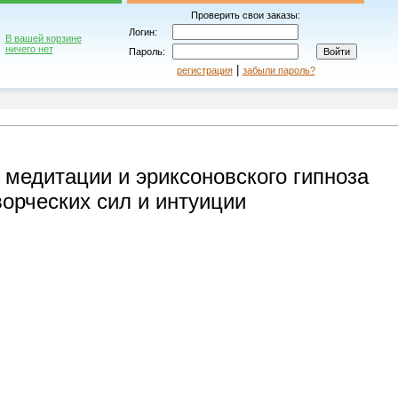
Проверить свои заказы:
Логин:
В вашей корзине
ничего нет
Пароль:
|
регистрация
забыли пароль?
 медитации и эриксоновского гипноза
ворческих сил и интуиции