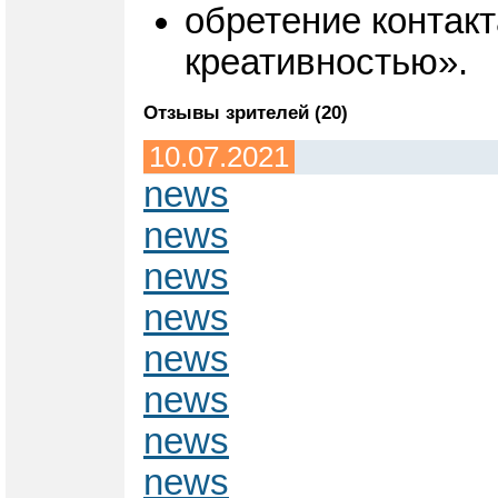
обретение контакт
креативностью».
Отзывы зрителей (20)
10.07.2021
news
news
news
news
news
news
news
news