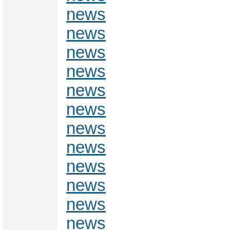
news
news
news
news
news
news
news
news
news
news
news
news