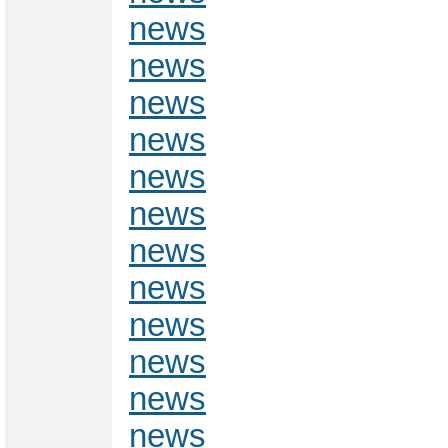
news
news
news
news
news
news
news
news
news
news
news
news