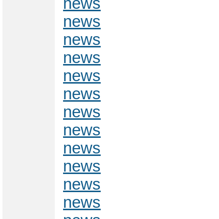
news
news
news
news
news
news
news
news
news
news
news
news