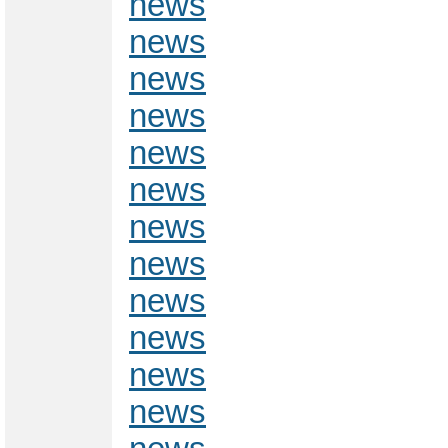
news
news
news
news
news
news
news
news
news
news
news
news