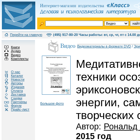
Перейти на главную
(495) 917-80-20 Часы работы: вт, ср, чт, пт с 14.00 д
Видеоматериалы в формате DVD
/
Эри
Книги
Аудио
Видео
Комплекты
Медитативн
О нас
техники осо
Каталог
Новости
Авторы
эриксоновск
Издания
Оплата
Доставка
Скидки
энергии, са
Партнеры
Большое фото
Форум
Прайс-лист
творческих 
Автор:
Рональд
2015 год