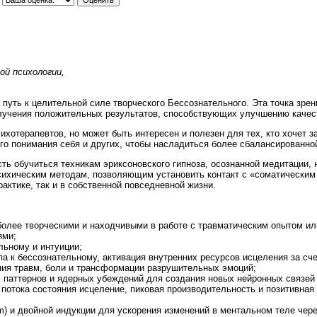
ой психологии,
 путь к целительной силе творческого Бессознательного. Эта точка зре
олучения положительных результатов, способствующих улучшению качест
ихотерапевтов, но может быть интересен и полезен для тех, кто хочет з
ого понимания себя и других, чтобы насладиться более сбалансированно
ь обучиться техникам эриксоновского гипноза, осознанной медитации,
сихическим методам, позволяющим установить контакт с «соматическим 
актике, так и в собственной повседневной жизни.
более творческими и находчивыми в работе с травматическим опытом и
ями;
льному и интуиции;
а к бессознательному, активация внутренних ресурсов исцеления за сче
ия травм, боли и трансформации разрушительных эмоций;
 паттернов и ядерных убеждений для создания новых нейронных связей 
 потока состояния исцеление, пиковая производительность и позитивна
m) и двойной индукции для ускорения изменений в ментальном теле чере