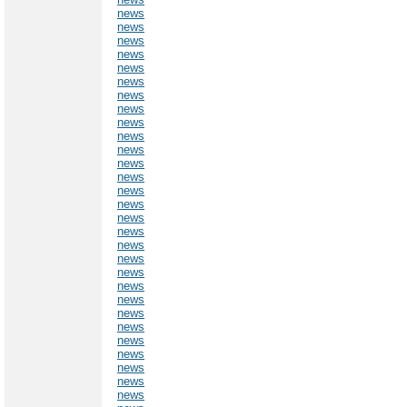
news
news
news
news
news
news
news
news
news
news
news
news
news
news
news
news
news
news
news
news
news
news
news
news
news
news
news
news
news