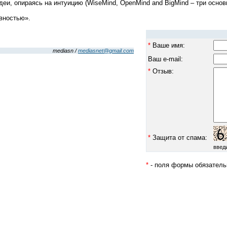
и, опираясь на интуицию (WiseMind, OpenMind and BigMind – три основ
ивностью».
*
Ваше имя:
mediasn /
mediasnet@gmail.com
Ваш e-mail:
*
Отзыв:
*
Защита от спама:
введ
*
- поля формы обязатель