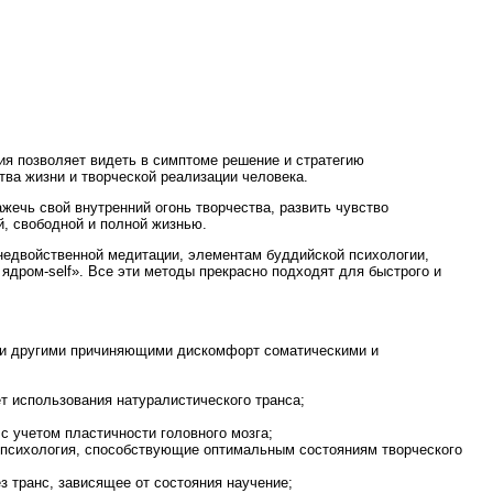
ния позволяет видеть в симптоме решение и стратегию
ва жизни и творческой реализации человека.
ажечь свой внутренний огонь творчества, развить чувство
й, свободной и полной жизнью.
 недвойственной медитации, элементам буддийской психологии,
ядром-self». Все эти методы прекрасно подходят для быстрого и
ли другими причиняющими дискомфорт соматическими и
т использования натуралистического транса;
с учетом пластичности головного мозга;
я психология, способствующие оптимальным состояниям творческого
з транс, зависящее от состояния научение;