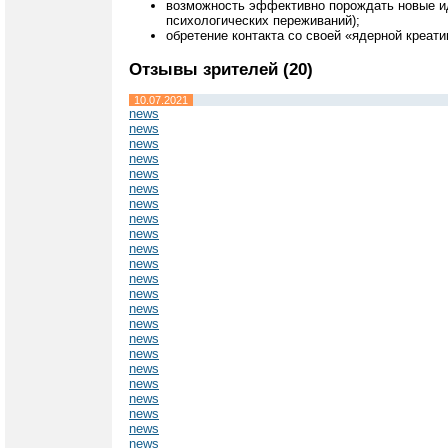
возможность эффективно порождать новые иде
психологических переживаний);
обретение контакта со своей «ядерной креат
Отзывы зрителей (20)
10.07.2021
news
news
news
news
news
news
news
news
news
news
news
news
news
news
news
news
news
news
news
news
news
news
news