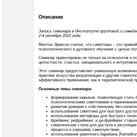
Описание
Запись семинара в Институте групповой и семейн
2-4 октября 2015 года
Милтон Эриксон считал, что симптомы – это прямой
психологического и духовного обучения с целью п
Семинар ориентирован не только на психологов и пс
целостности, счастья, эмоционального и интуитивн
Этот семинар предоставляет уникальную возможност
практике искусства визуализации и другим соматоп
эффективного применения, как в терапевтической пр
Основные темы семинара:
формирование навыков, позволяющих стать 
психологическими симптомами и переживани
развитие доверия к собственному бессознате
использование симптома для быстрого доступ
использование метафоры для быстрого лечен
фрейминг, рефрейминг, и де-фрейминг старых
соматические стили для доступа и регуляции
процесса и хорошему самочувствию;
использование рамочного барабана (framedru