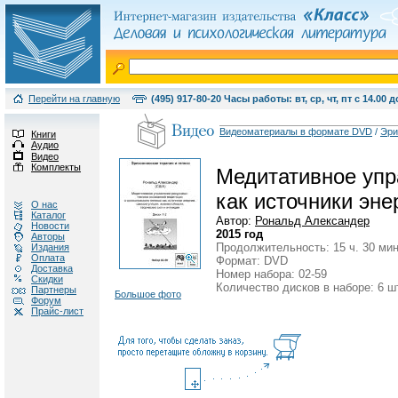
Перейти на главную
(495) 917-80-20 Часы работы: вт, ср, чт, пт с 14.00 д
Видеоматериалы в формате DVD
/
Эри
Книги
Аудио
Видео
Комплекты
Медитативное упр
как источники эне
О нас
Каталог
Автор:
Рональд Александер
Новости
2015 год
Авторы
Продолжительность: 15 ч. 30 мин
Издания
Оплата
Формат: DVD
Доставка
Номер набора: 02-59
Скидки
Количество дисков в наборе: 6 ш
Партнеры
Большое фото
Форум
Прайс-лист