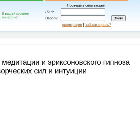
Проверить свои заказы:
Логин:
В вашей корзине
ничего нет
Пароль:
|
регистрация
забыли пароль?
 медитации и эриксоновского гипноза
ворческих сил и интуиции