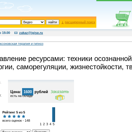
расширенный поиск
о 19.00
zakaz@igisp.ru
ксоновская терапия и гипноз
авление ресурсами: техники осознанной
ргии, саморегуляции, жизнестойкости, т
.
Цена:
1600
рублей
т.
есть на складе
Рейтинг 5 из 5
всего оценок - 148
1
2
3
4
5