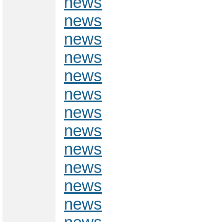
news
news
news
news
news
news
news
news
news
news
news
news