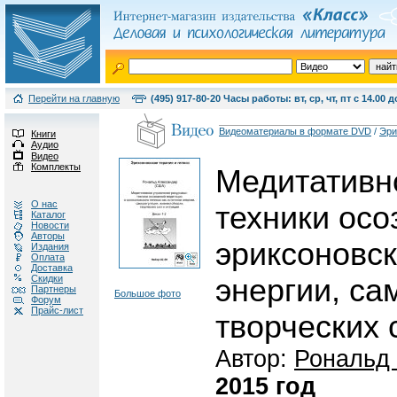
Перейти на главную
(495) 917-80-20 Часы работы: вт, ср, чт, пт с 14.00 д
Видеоматериалы в формате DVD
/
Эри
Книги
Аудио
Видео
Комплекты
Медитативн
О нас
техники осо
Каталог
Новости
Авторы
эриксоновск
Издания
Оплата
Доставка
Скидки
энергии, са
Партнеры
Большое фото
Форум
Прайс-лист
творческих 
Автор:
Рональд
2015 год