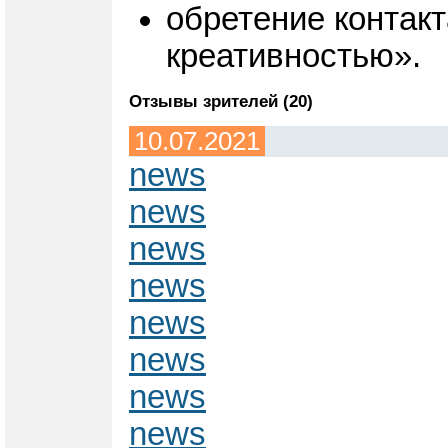
обретение контакт
креативностью».
Отзывы зрителей (20)
10.07.2021
news
news
news
news
news
news
news
news