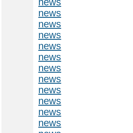
news
news
news
news
news
news
news
news
news
news
news
news