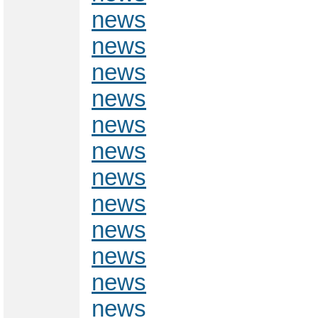
news
news
news
news
news
news
news
news
news
news
news
news