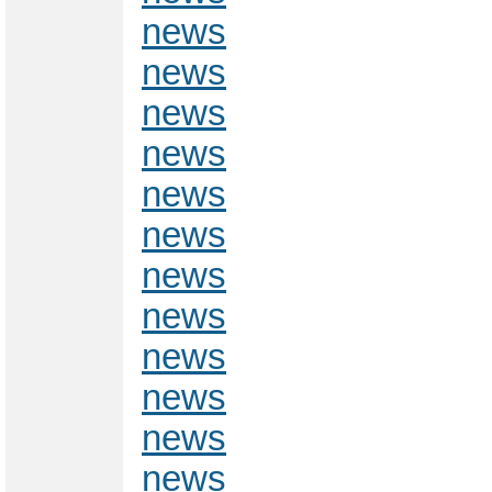
news
news
news
news
news
news
news
news
news
news
news
news