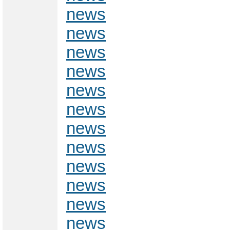
news
news
news
news
news
news
news
news
news
news
news
news