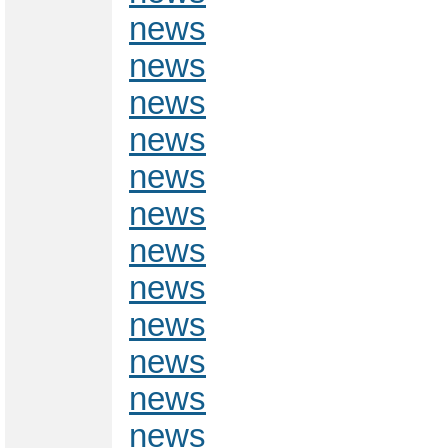
news
news
news
news
news
news
news
news
news
news
news
news