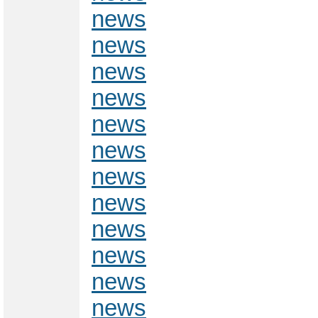
news
news
news
news
news
news
news
news
news
news
news
news