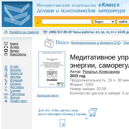
Перейти на главную
(495) 917-80-20 Часы работы: вт, ср, чт, пт с 14.00 д
Видеоматериалы в формате DVD
/
Эри
Книги
Аудио
Видео
Комплекты
Медитативное упра
энергии, саморегу
О нас
Каталог
Автор:
Рональд Александер
Новости
2015 год
Авторы
Продолжительность: 15 ч. 30 мин
Издания
Оплата
Формат: DVD
Доставка
Номер набора: 02-59
Скидки
Количество дисков в наборе: 6 ш
Партнеры
Большое фото
Форум
Прайс-лист