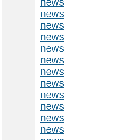
news
news
news
news
news
news
news
news
news
news
news
news