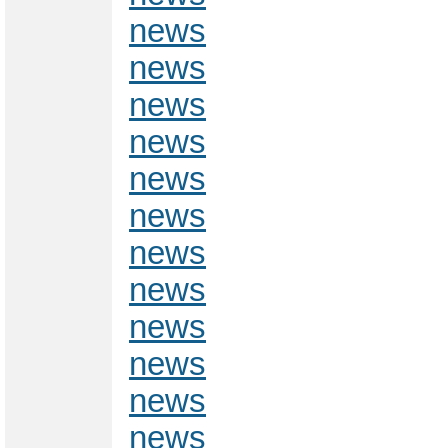
news
news
news
news
news
news
news
news
news
news
news
news