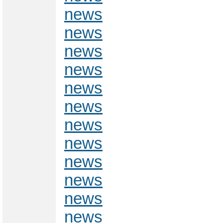
news
news
news
news
news
news
news
news
news
news
news
news