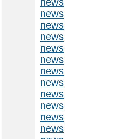
news
news
news
news
news
news
news
news
news
news
news
news