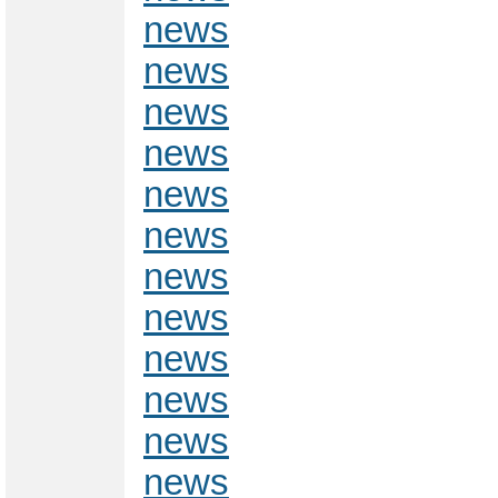
news
news
news
news
news
news
news
news
news
news
news
news