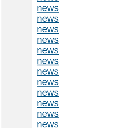
news
news
news
news
news
news
news
news
news
news
news
news