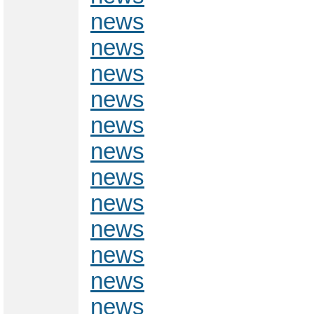
news
news
news
news
news
news
news
news
news
news
news
news