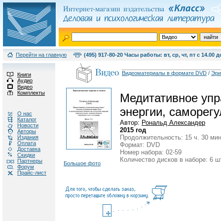
Перейти на главную
(495) 917-80-20 Часы работы: вт, ср, чт, пт с 14.00 д
Видеоматериалы в формате DVD
/
Эри
Книги
Аудио
Видео
Комплекты
Медитативное упра
энергии, саморегу
О нас
Каталог
Автор:
Рональд Александер
Новости
2015 год
Авторы
Продолжительность: 15 ч. 30 мин
Издания
Оплата
Формат: DVD
Доставка
Номер набора: 02-59
Скидки
Количество дисков в наборе: 6 ш
Партнеры
Большое фото
Форум
Прайс-лист