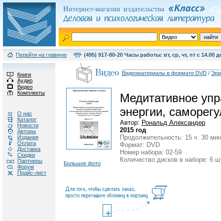
Перейти на главную
(495) 917-80-20 Часы работы: вт, ср, чт, пт с 14.00 д
Видеоматериалы в формате DVD
/
Эри
Книги
Аудио
Видео
Комплекты
Медитативное упра
энергии, саморегу
О нас
Каталог
Автор:
Рональд Александер
Новости
2015 год
Авторы
Продолжительность: 15 ч. 30 мин
Издания
Оплата
Формат: DVD
Доставка
Номер набора: 02-59
Скидки
Количество дисков в наборе: 6 ш
Партнеры
Большое фото
Форум
Прайс-лист