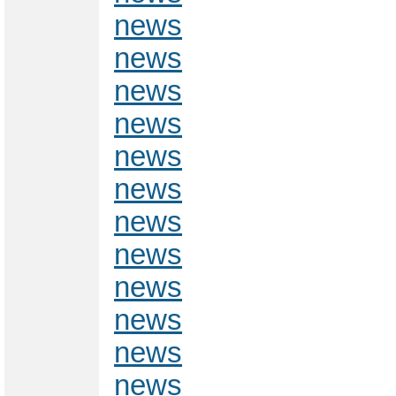
news
news
news
news
news
news
news
news
news
news
news
news