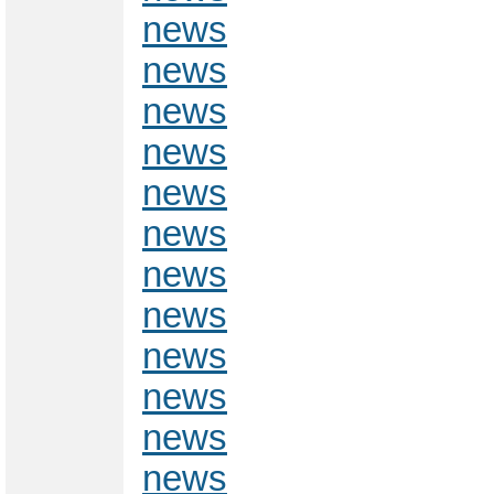
news
news
news
news
news
news
news
news
news
news
news
news