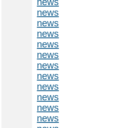
news
news
news
news
news
news
news
news
news
news
news
news