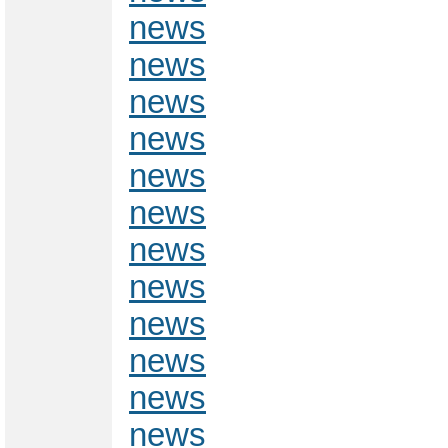
news
news
news
news
news
news
news
news
news
news
news
news