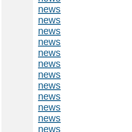
news
news
news
news
news
news
news
news
news
news
news
news