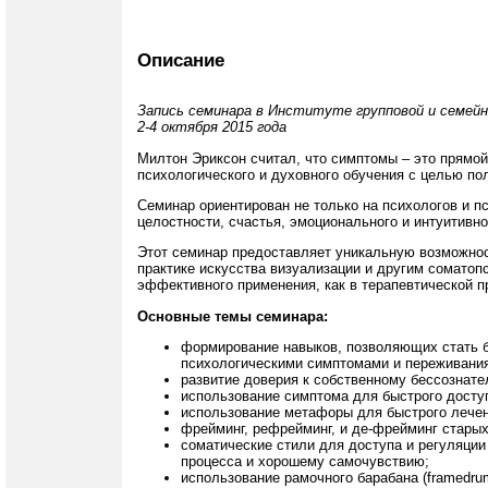
Описание
Запись семинара в Институте групповой и семейн
2-4 октября 2015 года
Милтон Эриксон считал, что симптомы – это прямой
психологического и духовного обучения с целью п
Семинар ориентирован не только на психологов и пс
целостности, счастья, эмоционального и интуитивн
Этот семинар предоставляет уникальную возможност
практике искусства визуализации и другим соматоп
эффективного применения, как в терапевтической пр
Основные темы семинара:
формирование навыков, позволяющих стать 
психологическими симптомами и переживани
развитие доверия к собственному бессознате
использование симптома для быстрого доступ
использование метафоры для быстрого лечен
фрейминг, рефрейминг, и де-фрейминг старых
соматические стили для доступа и регуляции
процесса и хорошему самочувствию;
использование рамочного барабана (framedru