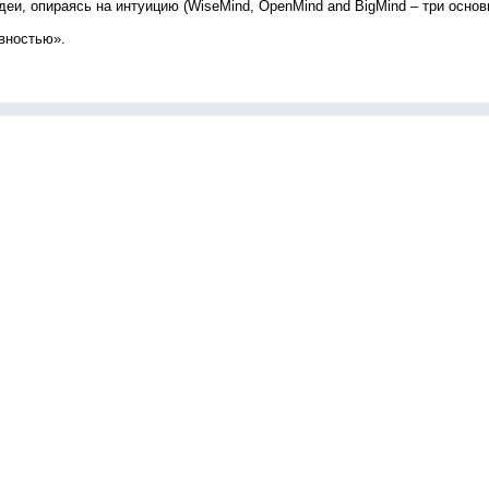
и, опираясь на интуицию (WiseMind, OpenMind and BigMind – три основ
ивностью».