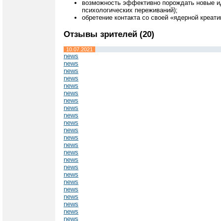
возможность эффективно порождать новые иде
психологических переживаний);
обретение контакта со своей «ядерной креат
Отзывы зрителей (20)
10.07.2021
news
news
news
news
news
news
news
news
news
news
news
news
news
news
news
news
news
news
news
news
news
news
news