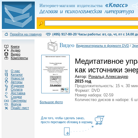
Перейти на главную
(495) 917-80-20 Часы работы: вт, ср, чт, пт с 14.00 д
Видеоматериалы в формате DVD
/
Эри
Книги
Аудио
Видео
Комплекты
Медитативное упр
как источники эне
О нас
Каталог
Автор:
Рональд Александер
Новости
2015 год
Авторы
Продолжительность: 15 ч. 30 мин
Издания
Оплата
Формат: DVD
Доставка
Номер набора: 02-59
Скидки
Количество дисков в наборе: 6 ш
Партнеры
Большое фото
Форум
Прайс-лист