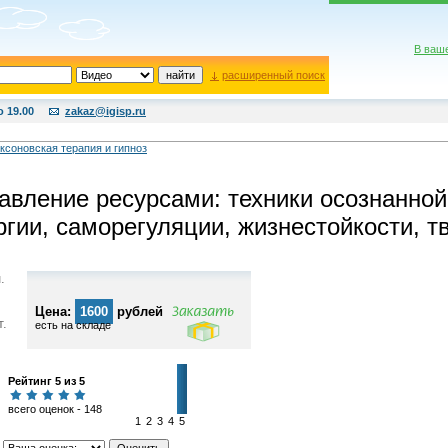
В ваш
расширенный поиск
о 19.00
zakaz@igisp.ru
ксоновская терапия и гипноз
авление ресурсами: техники осознанной
ргии, саморегуляции, жизнестойкости, т
.
Цена:
1600
рублей
т.
есть на складе
Рейтинг 5 из 5
всего оценок - 148
1
2
3
4
5