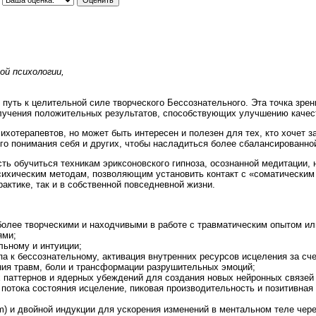
ой психологии,
 путь к целительной силе творческого Бессознательного. Эта точка зре
олучения положительных результатов, способствующих улучшению качест
ихотерапевтов, но может быть интересен и полезен для тех, кто хочет з
ого понимания себя и других, чтобы насладиться более сбалансированно
ь обучиться техникам эриксоновского гипноза, осознанной медитации,
сихическим методам, позволяющим установить контакт с «соматическим 
актике, так и в собственной повседневной жизни.
более творческими и находчивыми в работе с травматическим опытом и
ями;
льному и интуиции;
а к бессознательному, активация внутренних ресурсов исцеления за сче
ия травм, боли и трансформации разрушительных эмоций;
 паттернов и ядерных убеждений для создания новых нейронных связей 
 потока состояния исцеление, пиковая производительность и позитивна
m) и двойной индукции для ускорения изменений в ментальном теле чере