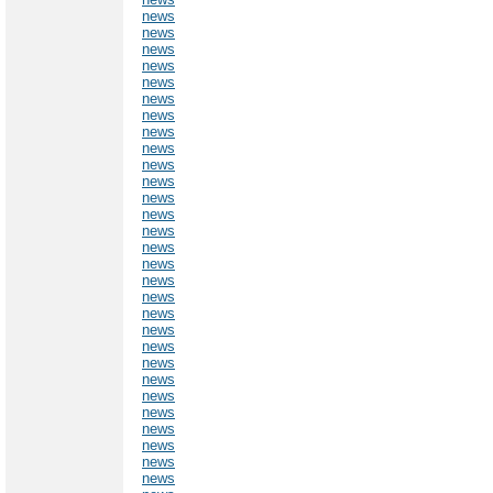
news
news
news
news
news
news
news
news
news
news
news
news
news
news
news
news
news
news
news
news
news
news
news
news
news
news
news
news
news