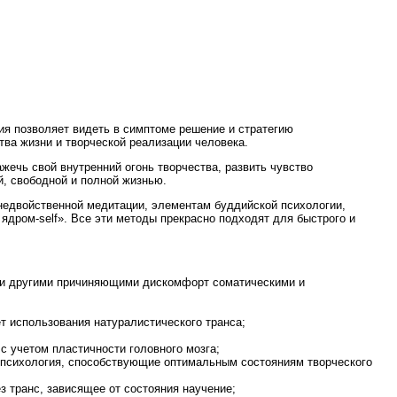
ния позволяет видеть в симптоме решение и стратегию
ва жизни и творческой реализации человека.
ажечь свой внутренний огонь творчества, развить чувство
й, свободной и полной жизнью.
 недвойственной медитации, элементам буддийской психологии,
ядром-self». Все эти методы прекрасно подходят для быстрого и
ли другими причиняющими дискомфорт соматическими и
т использования натуралистического транса;
с учетом пластичности головного мозга;
я психология, способствующие оптимальным состояниям творческого
з транс, зависящее от состояния научение;