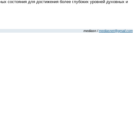
ных состояния для достижения более глубоких уровней духовных и
mediasn /
mediasnet@gmail.com