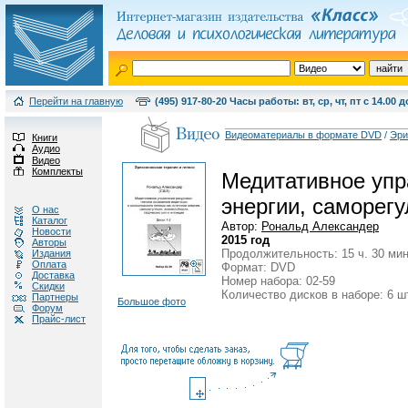
Перейти на главную
(495) 917-80-20 Часы работы: вт, ср, чт, пт с 14.00 д
Видеоматериалы в формате DVD
/
Эри
Книги
Аудио
Видео
Комплекты
Медитативное упра
энергии, саморегу
О нас
Каталог
Автор:
Рональд Александер
Новости
2015 год
Авторы
Продолжительность: 15 ч. 30 мин
Издания
Оплата
Формат: DVD
Доставка
Номер набора: 02-59
Скидки
Количество дисков в наборе: 6 ш
Партнеры
Большое фото
Форум
Прайс-лист