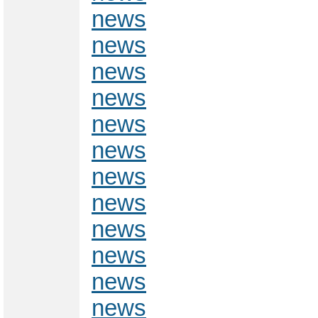
news
news
news
news
news
news
news
news
news
news
news
news