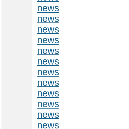
news
news
news
news
news
news
news
news
news
news
news
news