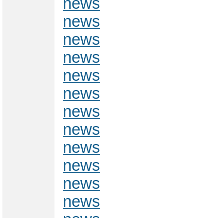
news
news
news
news
news
news
news
news
news
news
news
news