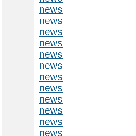
news
news
news
news
news
news
news
news
news
news
news
news