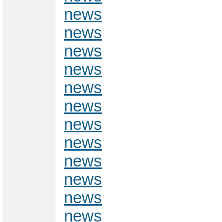
news
news
news
news
news
news
news
news
news
news
news
news