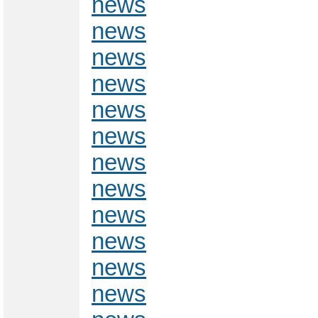
news
news
news
news
news
news
news
news
news
news
news
news