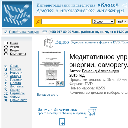
Перейти на главную
(495) 917-80-20 Часы работы: вт, ср, чт, пт с 14.00 д
Видеоматериалы в формате DVD
/
Эри
Книги
Аудио
Видео
Комплекты
Медитативное упра
энергии, саморегу
О нас
Каталог
Автор:
Рональд Александер
Новости
2015 год
Авторы
Продолжительность: 15 ч. 30 мин
Издания
Оплата
Формат: DVD
Доставка
Номер набора: 02-59
Скидки
Количество дисков в наборе: 6 ш
Партнеры
Большое фото
Форум
Прайс-лист