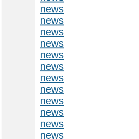
news
news
news
news
news
news
news
news
news
news
news
news