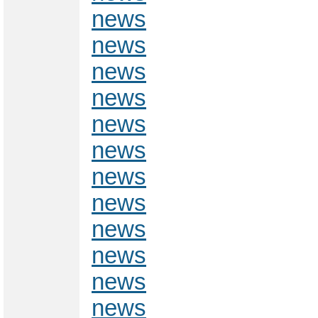
news
news
news
news
news
news
news
news
news
news
news
news