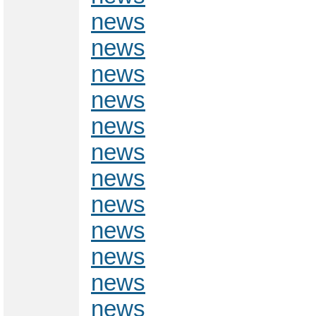
news
news
news
news
news
news
news
news
news
news
news
news