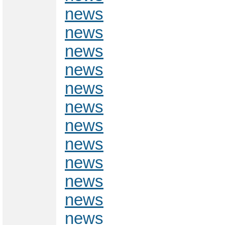
news
news
news
news
news
news
news
news
news
news
news
news