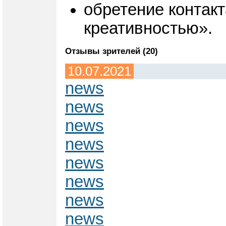
обретение контакт
креативностью».
Отзывы зрителей (20)
10.07.2021
news
news
news
news
news
news
news
news