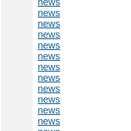
news
news
news
news
news
news
news
news
news
news
news
news