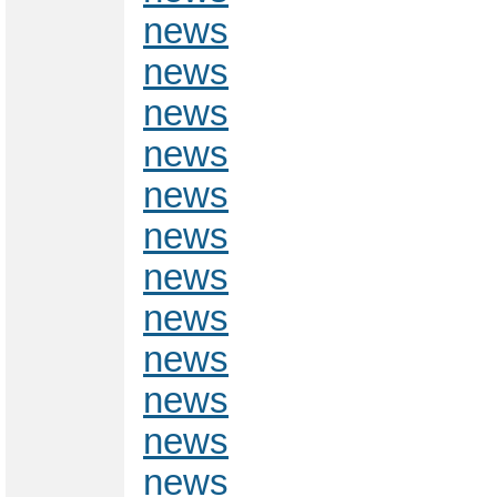
news
news
news
news
news
news
news
news
news
news
news
news