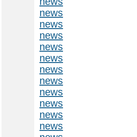
news
news
news
news
news
news
news
news
news
news
news
news