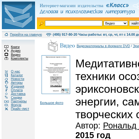
Перейти на главную
(495) 917-80-20 Часы работы: вт, ср, чт, пт с 14.00 д
Видеоматериалы в формате DVD
/
Эри
Книги
Аудио
Видео
Комплекты
Медитативн
О нас
техники осо
Каталог
Новости
Авторы
эриксоновск
Издания
Оплата
Доставка
Скидки
энергии, са
Партнеры
Большое фото
Форум
Прайс-лист
творческих 
Автор:
Рональд
2015 год