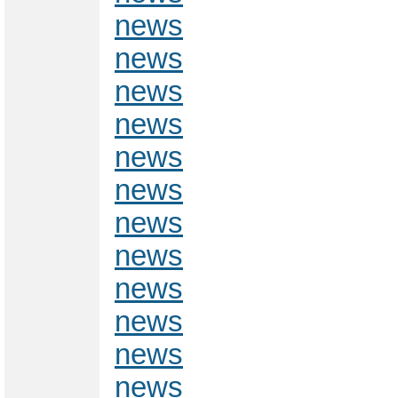
news
news
news
news
news
news
news
news
news
news
news
news