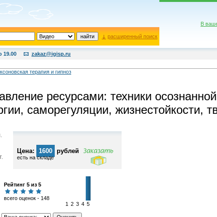
В ваш
расширенный поиск
о 19.00
zakaz@igisp.ru
ксоновская терапия и гипноз
авление ресурсами: техники осознанной
ргии, саморегуляции, жизнестойкости, т
.
Цена:
1600
рублей
т.
есть на складе
Рейтинг 5 из 5
всего оценок - 148
1
2
3
4
5