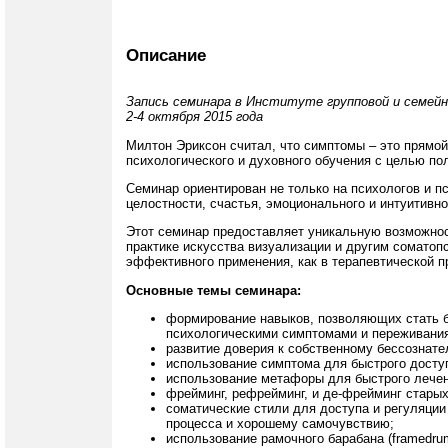
Описание
Запись семинара в Институте групповой и семейн
2-4 октября 2015 года
Милтон Эриксон считал, что симптомы – это прямой
психологического и духовного обучения с целью п
Семинар ориентирован не только на психологов и пс
целостности, счастья, эмоционального и интуитивн
Этот семинар предоставляет уникальную возможност
практике искусства визуализации и другим соматоп
эффективного применения, как в терапевтической пр
Основные темы семинара:
формирование навыков, позволяющих стать 
психологическими симптомами и переживани
развитие доверия к собственному бессознате
использование симптома для быстрого доступ
использование метафоры для быстрого лечен
фрейминг, рефрейминг, и де-фрейминг старых
соматические стили для доступа и регуляции
процесса и хорошему самочувствию;
использование рамочного барабана (framedru