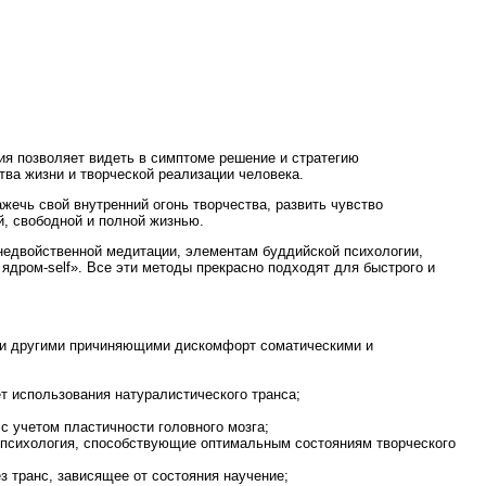
ния позволяет видеть в симптоме решение и стратегию
ва жизни и творческой реализации человека.
ажечь свой внутренний огонь творчества, развить чувство
й, свободной и полной жизнью.
 недвойственной медитации, элементам буддийской психологии,
ядром-self». Все эти методы прекрасно подходят для быстрого и
ли другими причиняющими дискомфорт соматическими и
т использования натуралистического транса;
с учетом пластичности головного мозга;
я психология, способствующие оптимальным состояниям творческого
з транс, зависящее от состояния научение;