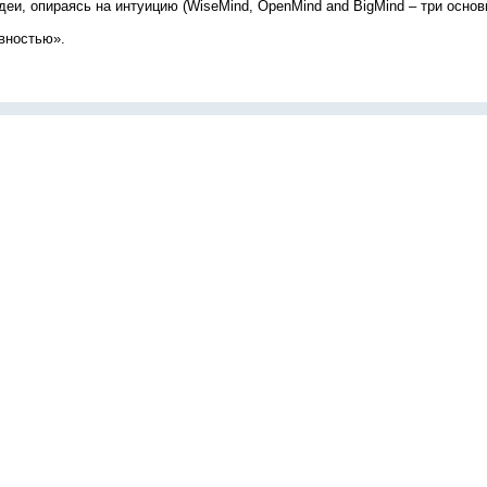
и, опираясь на интуицию (WiseMind, OpenMind and BigMind – три основ
ивностью».