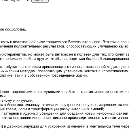
ой психологии,
 путь к целительной силе творческого Бессознательного. Эта точка зре
олучения положительных результатов, способствующих улучшению качест
ихотерапевтов, но может быть интересен и полезен для тех, кто хочет з
ого понимания себя и других, чтобы насладиться более сбалансированно
ь обучиться техникам эриксоновского гипноза, осознанной медитации,
сихическим методам, позволяющим установить контакт с «соматическим 
актике, так и в собственной повседневной жизни.
более творческими и находчивыми в работе с травматическим опытом и
ями;
льному и интуиции;
а к бессознательному, активация внутренних ресурсов исцеления за сче
ия травм, боли и трансформации разрушительных эмоций;
 паттернов и ядерных убеждений для создания новых нейронных связей 
 потока состояния исцеление, пиковая производительность и позитивна
m) и двойной индукции для ускорения изменений в ментальном теле чере