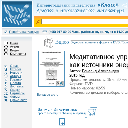
Перейти на главную
(495) 917-80-20 Часы работы: вт, ср, чт, пт с 14.00 д
Видеоматериалы в формате DVD
/
Эри
Книги
Аудио
Видео
Комплекты
Медитативное упр
как источники эне
О нас
Каталог
Автор:
Рональд Александер
Новости
2015 год
Авторы
Продолжительность: 15 ч. 30 мин
Издания
Оплата
Формат: DVD
Доставка
Номер набора: 02-59
Скидки
Количество дисков в наборе: 6 ш
Партнеры
Большое фото
Форум
Прайс-лист