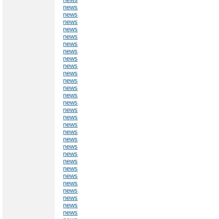
news
news
news
news
news
news
news
news
news
news
news
news
news
news
news
news
news
news
news
news
news
news
news
news
news
news
news
news
news