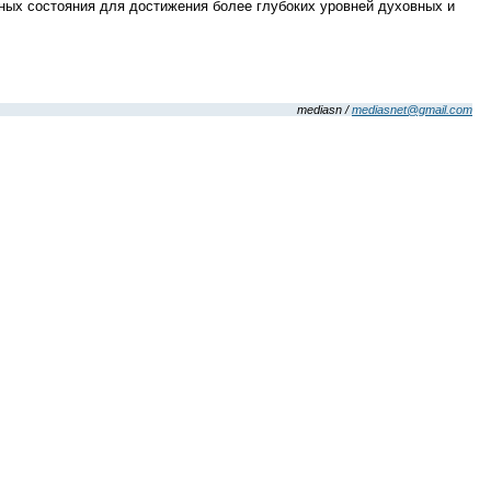
ных состояния для достижения более глубоких уровней духовных и
mediasn /
mediasnet@gmail.com