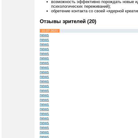
возможность эффективно порождать новые иде
психологических переживаний);
обретение контакта со своей «ядерной креат
Отзывы зрителей (20)
10.07.2021
news
news
news
news
news
news
news
news
news
news
news
news
news
news
news
news
news
news
news
news
news
news
news