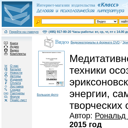
Перейти на главную
(495) 917-80-20 Часы работы: вт, ср, чт, пт с 14.00 д
Видеоматериалы в формате DVD
/
Эри
Книги
Аудио
Видео
Комплекты
Медитативн
О нас
техники осо
Каталог
Новости
Авторы
эриксоновск
Издания
Оплата
Доставка
Скидки
энергии, са
Партнеры
Большое фото
Форум
Прайс-лист
творческих 
Автор:
Рональд
2015 год