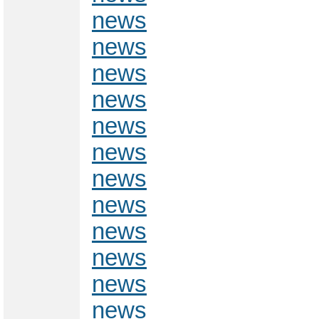
news
news
news
news
news
news
news
news
news
news
news
news