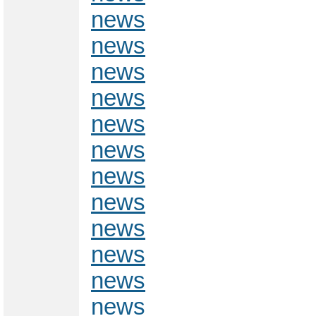
news
news
news
news
news
news
news
news
news
news
news
news