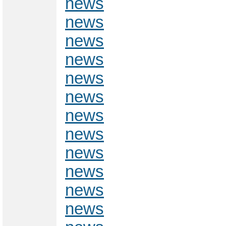
news
news
news
news
news
news
news
news
news
news
news
news