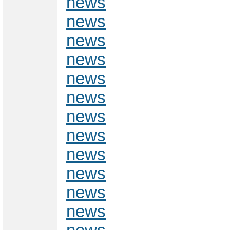
news
news
news
news
news
news
news
news
news
news
news
news