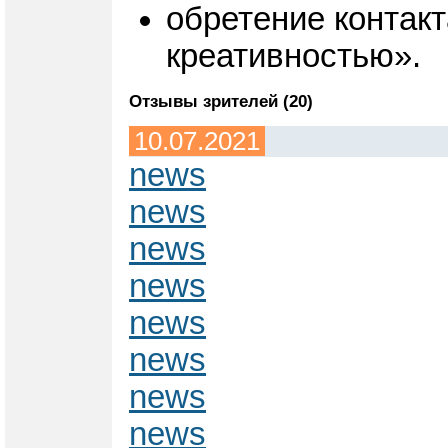
обретение контакт
креативностью».
Отзывы зрителей (20)
10.07.2021
news
news
news
news
news
news
news
news