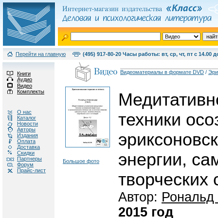
Перейти на главную
(495) 917-80-20 Часы работы: вт, ср, чт, пт с 14.00 д
Видеоматериалы в формате DVD
/
Эри
Книги
Аудио
Видео
Комплекты
Медитативн
О нас
техники осо
Каталог
Новости
Авторы
эриксоновск
Издания
Оплата
Доставка
Скидки
энергии, са
Партнеры
Большое фото
Форум
Прайс-лист
творческих 
Автор:
Рональд
2015 год