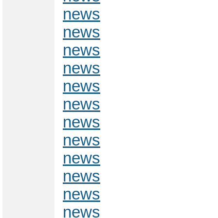
news
news
news
news
news
news
news
news
news
news
news
news