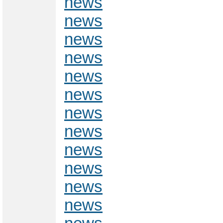
news
news
news
news
news
news
news
news
news
news
news
news