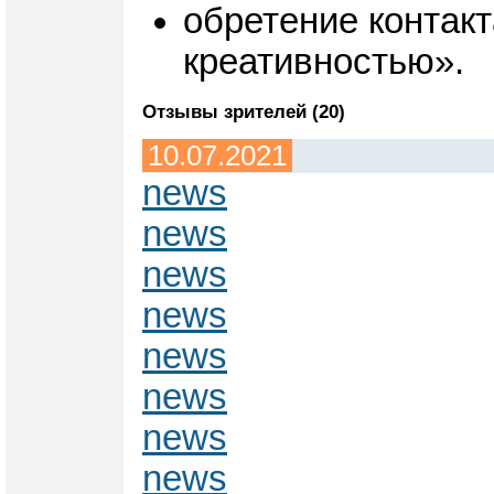
обретение контакт
креативностью».
Отзывы зрителей (20)
10.07.2021
news
news
news
news
news
news
news
news