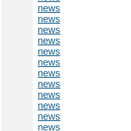
news
news
news
news
news
news
news
news
news
news
news
news