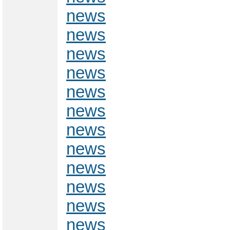
news
news
news
news
news
news
news
news
news
news
news
news