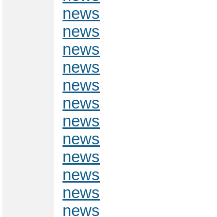
news
news
news
news
news
news
news
news
news
news
news
news