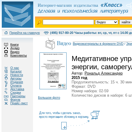
Перейти на главную
(495) 917-80-20 Часы работы: вт, ср, чт, пт с 14.00 д
Видеоматериалы в формате DVD
/
Эри
Книги
Аудио
Видео
Комплекты
Медитативное упра
энергии, саморегу
О нас
Каталог
Автор:
Рональд Александер
Новости
2015 год
Авторы
Продолжительность: 15 ч. 30 мин
Издания
Оплата
Формат: DVD
Доставка
Номер набора: 02-59
Скидки
Количество дисков в наборе: 6 ш
Партнеры
Большое фото
Форум
Прайс-лист