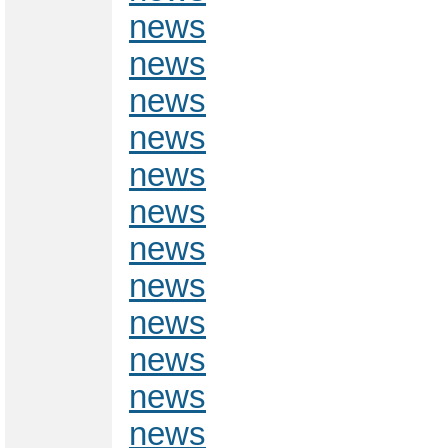
news
news
news
news
news
news
news
news
news
news
news
news