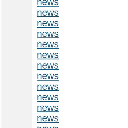
news
news
news
news
news
news
news
news
news
news
news
news