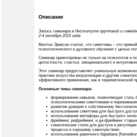
Описание
Запись семинара в Институте групповой и семейн
2-4 октября 2015 года
Милтон Эриксон считал, что симптомы – это прямой
психологического и духовного обучения с целью п
Семинар ориентирован не только на психологов и пс
целостности, счастья, эмоционального и интуитивн
Этот семинар предоставляет уникальную возможност
практике искусства визуализации и другим соматоп
эффективного применения, как в терапевтической пр
Основные темы семинара:
формирование навыков, позволяющих стать 
психологическими симптомами и переживани
развитие доверия к собственному бессознате
использование симптома для быстрого доступ
использование метафоры для быстрого лечен
фрейминг, рефрейминг, и де-фрейминг старых
соматические стили для доступа и регуляции
процесса и хорошему самочувствию;
использование рамочного барабана (framedru