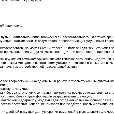
ой психологии,
 путь к целительной силе творческого Бессознательного. Эта точка зре
олучения положительных результатов, способствующих улучшению качест
ихотерапевтов, но может быть интересен и полезен для тех, кто хочет з
ого понимания себя и других, чтобы насладиться более сбалансированно
ь обучиться техникам эриксоновского гипноза, осознанной медитации,
сихическим методам, позволяющим установить контакт с «соматическим 
актике, так и в собственной повседневной жизни.
более творческими и находчивыми в работе с травматическим опытом и
ями;
льному и интуиции;
а к бессознательному, активация внутренних ресурсов исцеления за сче
ия травм, боли и трансформации разрушительных эмоций;
 паттернов и ядерных убеждений для создания новых нейронных связей 
 потока состояния исцеление, пиковая производительность и позитивна
m) и двойной индукции для ускорения изменений в ментальном теле чере