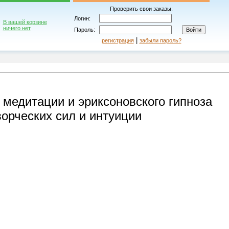
Проверить свои заказы:
Логин:
В вашей корзине
ничего нет
Пароль:
|
регистрация
забыли пароль?
 медитации и эриксоновского гипноза
ворческих сил и интуиции