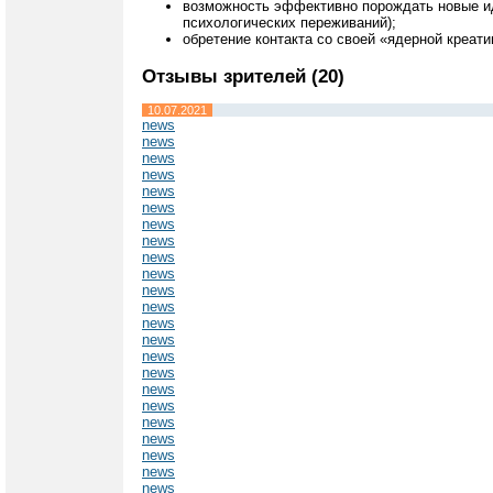
возможность эффективно порождать новые иде
психологических переживаний);
обретение контакта со своей «ядерной креат
Отзывы зрителей (20)
10.07.2021
news
news
news
news
news
news
news
news
news
news
news
news
news
news
news
news
news
news
news
news
news
news
news