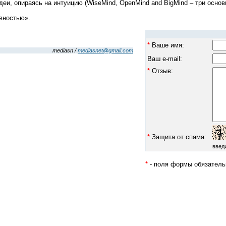
и, опираясь на интуицию (WiseMind, OpenMind and BigMind – три основ
ивностью».
*
Ваше имя:
mediasn /
mediasnet@gmail.com
Ваш e-mail:
*
Отзыв:
*
Защита от спама:
введ
*
- поля формы обязатель