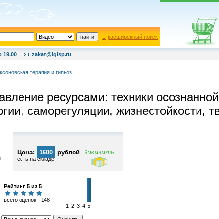
расширенный поиск
о 19.00
zakaz@igisp.ru
ксоновская терапия и гипноз
авление ресурсами: техники осознанной
ргии, саморегуляции, жизнестойкости, т
.
Цена:
1600
рублей
т.
есть на складе
Рейтинг 5 из 5
всего оценок - 148
1
2
3
4
5