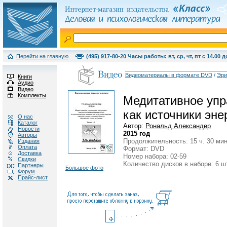
Перейти на главную
(495) 917-80-20 Часы работы: вт, ср, чт, пт с 14.00 д
Видеоматериалы в формате DVD
/
Эри
Книги
Аудио
Видео
Комплекты
Медитативное упр
как источники эне
О нас
Каталог
Автор:
Рональд Александер
Новости
2015 год
Авторы
Продолжительность: 15 ч. 30 мин
Издания
Оплата
Формат: DVD
Доставка
Номер набора: 02-59
Скидки
Количество дисков в наборе: 6 ш
Партнеры
Большое фото
Форум
Прайс-лист