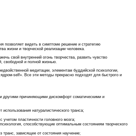
ния позволяет видеть в симптоме решение и стратегию
ва жизни и творческой реализации человека.
ажечь свой внутренний огонь творчества, развить чувство
й, свободной и полной жизнью.
 недвойственной медитации, элементам буддийской психологии,
ядром-self». Все эти методы прекрасно подходят для быстрого и
ли другими причиняющими дискомфорт соматическими и
т использования натуралистического транса;
с учетом пластичности головного мозга;
я психология, способствующие оптимальным состояниям творческого
з транс, зависящее от состояния научение;