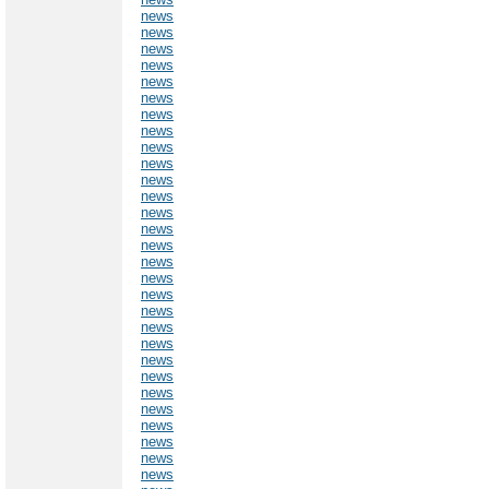
news
news
news
news
news
news
news
news
news
news
news
news
news
news
news
news
news
news
news
news
news
news
news
news
news
news
news
news
news