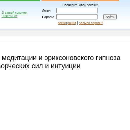
Проверить свои заказы:
Логин:
В вашей корзине
ничего нет
Пароль:
|
регистрация
забыли пароль?
 медитации и эриксоновского гипноза
ворческих сил и интуиции