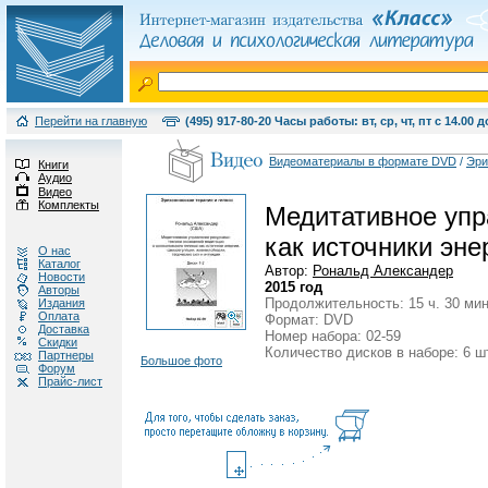
Перейти на главную
(495) 917-80-20 Часы работы: вт, ср, чт, пт с 14.00 д
Видеоматериалы в формате DVD
/
Эри
Книги
Аудио
Видео
Комплекты
Медитативное упр
как источники эне
О нас
Каталог
Автор:
Рональд Александер
Новости
2015 год
Авторы
Продолжительность: 15 ч. 30 мин
Издания
Оплата
Формат: DVD
Доставка
Номер набора: 02-59
Скидки
Количество дисков в наборе: 6 ш
Партнеры
Большое фото
Форум
Прайс-лист