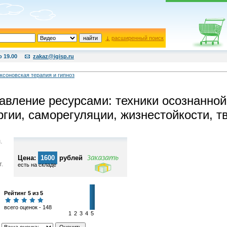
расширенный поиск
о 19.00
zakaz@igisp.ru
ксоновская терапия и гипноз
авление ресурсами: техники осознанной
ргии, саморегуляции, жизнестойкости, т
.
Цена:
1600
рублей
т.
есть на складе
Рейтинг 5 из 5
всего оценок - 148
1
2
3
4
5