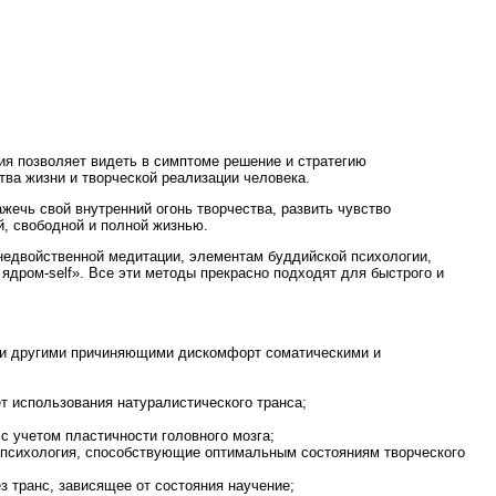
ния позволяет видеть в симптоме решение и стратегию
ва жизни и творческой реализации человека.
ажечь свой внутренний огонь творчества, развить чувство
й, свободной и полной жизнью.
 недвойственной медитации, элементам буддийской психологии,
ядром-self». Все эти методы прекрасно подходят для быстрого и
ли другими причиняющими дискомфорт соматическими и
т использования натуралистического транса;
с учетом пластичности головного мозга;
я психология, способствующие оптимальным состояниям творческого
з транс, зависящее от состояния научение;