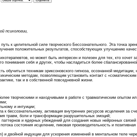
ой психологии,
 путь к целительной силе творческого Бессознательного. Эта точка зре
олучения положительных результатов, способствующих улучшению качест
ихотерапевтов, но может быть интересен и полезен для тех, кто хочет з
ого понимания себя и других, чтобы насладиться более сбалансированно
ь обучиться техникам эриксоновского гипноза, осознанной медитации,
сихическим методам, позволяющим установить контакт с «соматическим 
актике, так и в собственной повседневной жизни.
более творческими и находчивыми в работе с травматическим опытом и
ями;
льному и интуиции;
а к бессознательному, активация внутренних ресурсов исцеления за сче
ия травм, боли и трансформации разрушительных эмоций;
 паттернов и ядерных убеждений для создания новых нейронных связей 
 потока состояния исцеление, пиковая производительность и позитивна
m) и двойной индукции для ускорения изменений в ментальном теле чере