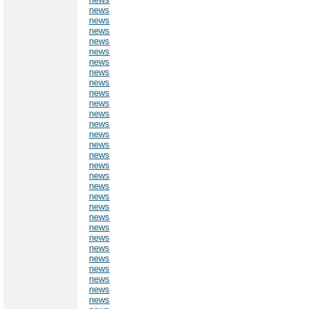
news
news
news
news
news
news
news
news
news
news
news
news
news
news
news
news
news
news
news
news
news
news
news
news
news
news
news
news
news