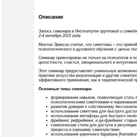
Описание
Запись семинара в Институте групповой и семейн
2-4 октября 2015 года
Милтон Эриксон считал, что симптомы – это прямой
психологического и духовного обучения с целью п
Семинар ориентирован не только на психологов и пс
целостности, счастья, эмоционального и интуитивн
Этот семинар предоставляет уникальную возможност
практике искусства визуализации и другим соматоп
эффективного применения, как в терапевтической пр
Основные темы семинара:
формирование навыков, позволяющих стать 
психологическими симптомами и переживани
развитие доверия к собственному бессознате
использование симптома для быстрого доступ
использование метафоры для быстрого лечен
фрейминг, рефрейминг, и де-фрейминг старых
соматические стили для доступа и регуляции
процесса и хорошему самочувствию;
использование рамочного барабана (framedru