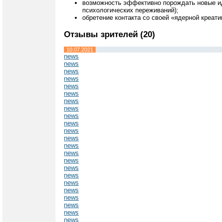
возможность эффективно порождать новые иде
психологических переживаний);
обретение контакта со своей «ядерной креат
Отзывы зрителей (20)
10.07.2021
news
news
news
news
news
news
news
news
news
news
news
news
news
news
news
news
news
news
news
news
news
news
news