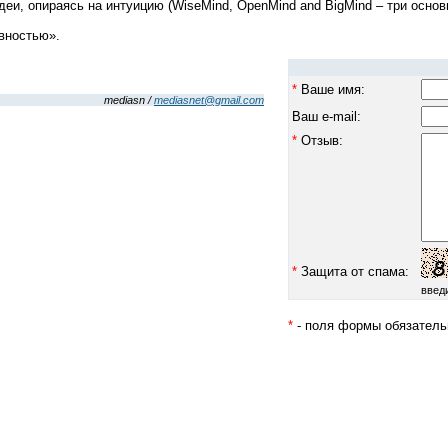
и, опираясь на интуицию (WiseMind, OpenMind and BigMind – три основ
ивностью».
*
Ваше имя:
mediasn /
mediasnet@gmail.com
Ваш e-mail:
*
Отзыв:
*
Защита от спама:
введ
*
- поля формы обязатель