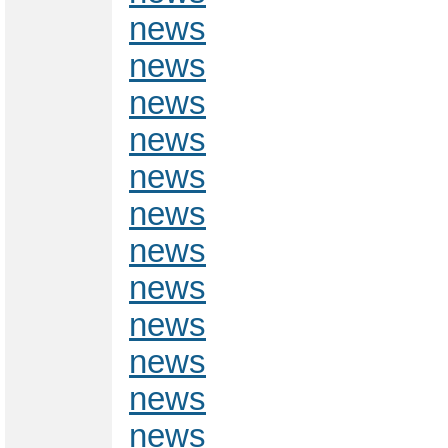
news
news
news
news
news
news
news
news
news
news
news
news