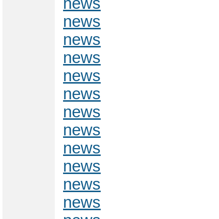
news
news
news
news
news
news
news
news
news
news
news
news