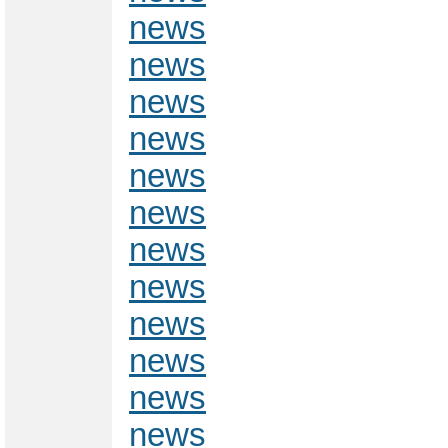
news
news
news
news
news
news
news
news
news
news
news
news