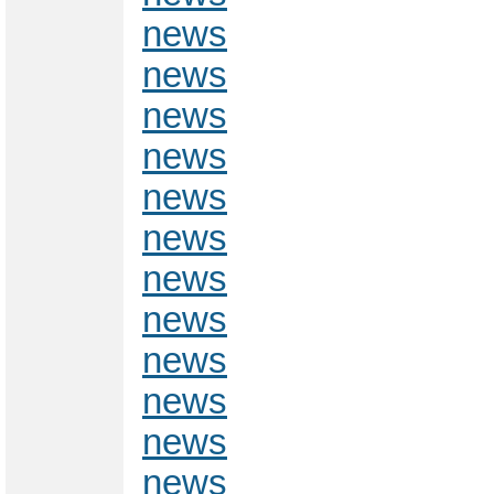
news
news
news
news
news
news
news
news
news
news
news
news