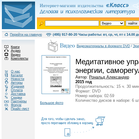
Перейти на главную
(495) 917-80-20 Часы работы: вт, ср, чт, пт с 14.00 д
Видеоматериалы в формате DVD
/
Эри
Книги
Аудио
Видео
Комплекты
Медитативное упра
энергии, саморегу
О нас
Каталог
Автор:
Рональд Александер
Новости
2015 год
Авторы
Продолжительность: 15 ч. 30 мин
Издания
Оплата
Формат: DVD
Доставка
Номер набора: 02-59
Скидки
Количество дисков в наборе: 6 ш
Партнеры
Большое фото
Форум
Прайс-лист