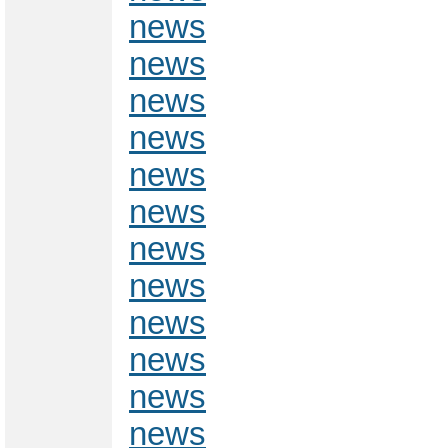
news
news
news
news
news
news
news
news
news
news
news
news