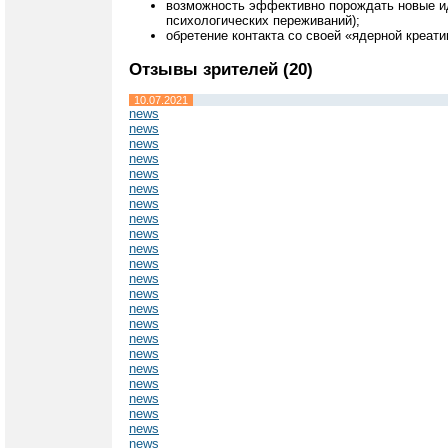
возможность эффективно порождать новые иде
психологических переживаний);
обретение контакта со своей «ядерной креат
Отзывы зрителей (20)
10.07.2021
news
news
news
news
news
news
news
news
news
news
news
news
news
news
news
news
news
news
news
news
news
news
news