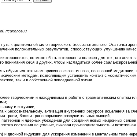
ой психологии,
 путь к целительной силе творческого Бессознательного. Эта точка зре
олучения положительных результатов, способствующих улучшению качест
ихотерапевтов, но может быть интересен и полезен для тех, кто хочет з
ого понимания себя и других, чтобы насладиться более сбалансированно
ь обучиться техникам эриксоновского гипноза, осознанной медитации,
сихическим методам, позволяющим установить контакт с «соматическим 
актике, так и в собственной повседневной жизни.
более творческими и находчивыми в работе с травматическим опытом и
ями;
льному и интуиции;
а к бессознательному, активация внутренних ресурсов исцеления за сче
ия травм, боли и трансформации разрушительных эмоций;
 паттернов и ядерных убеждений для создания новых нейронных связей 
 потока состояния исцеление, пиковая производительность и позитивна
m) и двойной индукции для ускорения изменений в ментальном теле чере