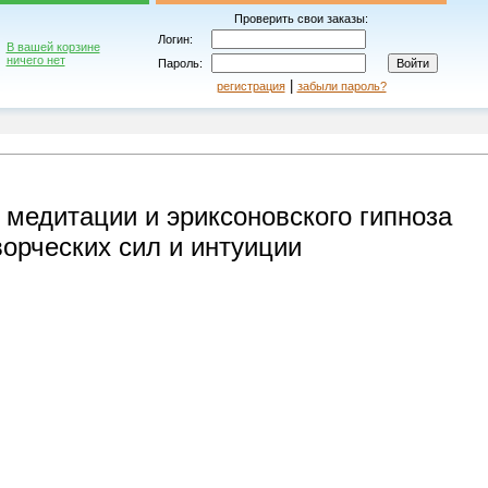
Проверить свои заказы:
Логин:
В вашей корзине
ничего нет
Пароль:
|
регистрация
забыли пароль?
 медитации и эриксоновского гипноза
ворческих сил и интуиции