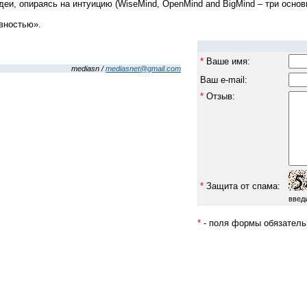
и, опираясь на интуицию (WiseMind, OpenMind and BigMind – три основ
ивностью».
*
Ваше имя:
mediasn /
mediasnet@gmail.com
Ваш e-mail:
*
Отзыв:
*
Защита от спама:
введ
*
- поля формы обязатель