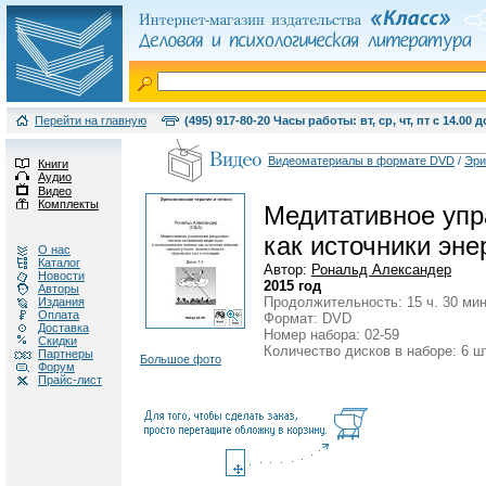
Перейти на главную
(495) 917-80-20 Часы работы: вт, ср, чт, пт с 14.00 д
Видеоматериалы в формате DVD
/
Эри
Книги
Аудио
Видео
Комплекты
Медитативное упр
как источники эне
О нас
Каталог
Автор:
Рональд Александер
Новости
2015 год
Авторы
Продолжительность: 15 ч. 30 мин
Издания
Оплата
Формат: DVD
Доставка
Номер набора: 02-59
Скидки
Количество дисков в наборе: 6 ш
Партнеры
Большое фото
Форум
Прайс-лист