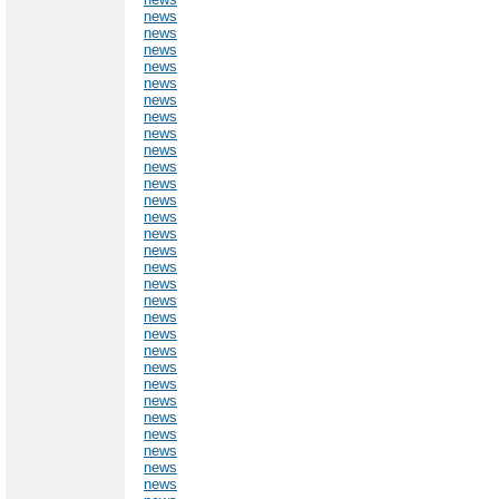
news
news
news
news
news
news
news
news
news
news
news
news
news
news
news
news
news
news
news
news
news
news
news
news
news
news
news
news
news