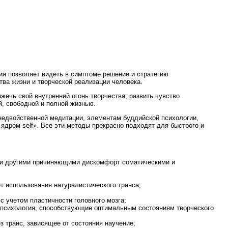
ния позволяет видеть в симптоме решение и стратегию
ва жизни и творческой реализации человека.
ажечь свой внутренний огонь творчества, развить чувство
й, свободной и полной жизнью.
 недвойственной медитации, элементам буддийской психологии,
ядром-self». Все эти методы прекрасно подходят для быстрого и
ли другими причиняющими дискомфорт соматическими и
т использования натуралистического транса;
с учетом пластичности головного мозга;
я психология, способствующие оптимальным состояниям творческого
з транс, зависящее от состояния научение;