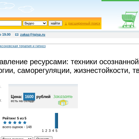
расширенный поиск
о 19.00
zakaz@igisp.ru
ксоновская терапия и гипноз
авление ресурсами: техники осознанной
ргии, саморегуляции, жизнестойкости, т
.
Цена:
1600
рублей
т.
есть на складе
Рейтинг 5 из 5
всего оценок - 148
1
2
3
4
5