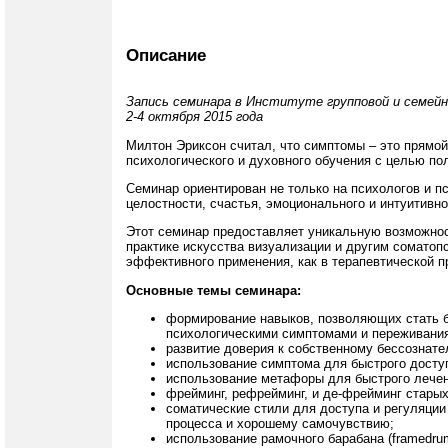
Описание
Запись семинара в Институте групповой и семейн
2-4 октября 2015 года
Милтон Эриксон считал, что симптомы – это прямой
психологического и духовного обучения с целью п
Семинар ориентирован не только на психологов и пс
целостности, счастья, эмоционального и интуитивн
Этот семинар предоставляет уникальную возможност
практике искусства визуализации и другим соматоп
эффективного применения, как в терапевтической пр
Основные темы семинара:
формирование навыков, позволяющих стать 
психологическими симптомами и переживани
развитие доверия к собственному бессознате
использование симптома для быстрого доступ
использование метафоры для быстрого лечен
фрейминг, рефрейминг, и де-фрейминг старых
соматические стили для доступа и регуляции
процесса и хорошему самочувствию;
использование рамочного барабана (framedru