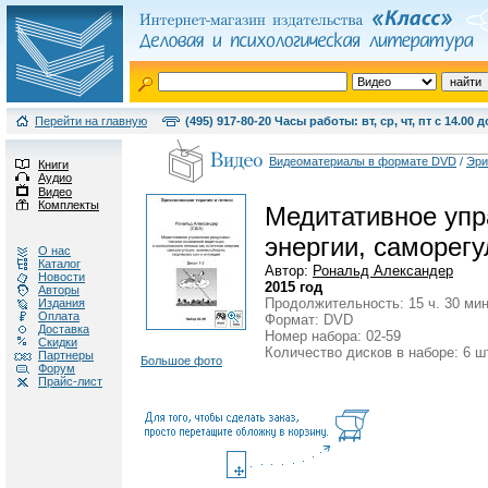
Перейти на главную
(495) 917-80-20 Часы работы: вт, ср, чт, пт с 14.00 д
Видеоматериалы в формате DVD
/
Эри
Книги
Аудио
Видео
Комплекты
Медитативное упра
энергии, саморегу
О нас
Каталог
Автор:
Рональд Александер
Новости
2015 год
Авторы
Продолжительность: 15 ч. 30 мин
Издания
Оплата
Формат: DVD
Доставка
Номер набора: 02-59
Скидки
Количество дисков в наборе: 6 ш
Партнеры
Большое фото
Форум
Прайс-лист