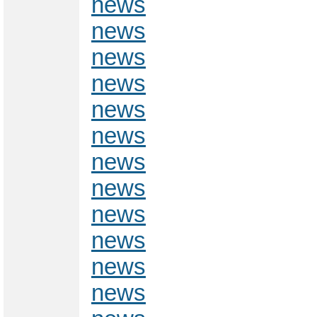
news
news
news
news
news
news
news
news
news
news
news
news