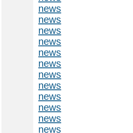
news
news
news
news
news
news
news
news
news
news
news
news