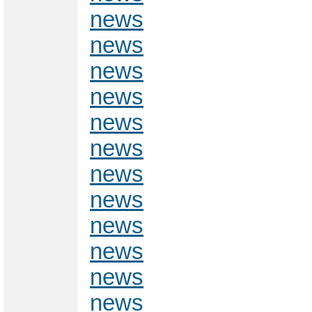
news
news
news
news
news
news
news
news
news
news
news
news