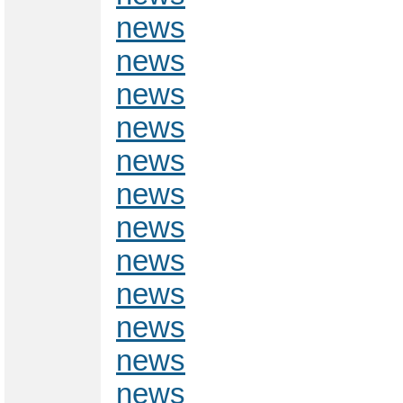
news
news
news
news
news
news
news
news
news
news
news
news