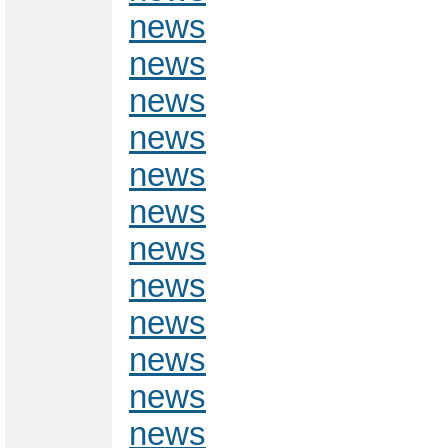
news
news
news
news
news
news
news
news
news
news
news
news