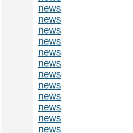
news
news
news
news
news
news
news
news
news
news
news
news