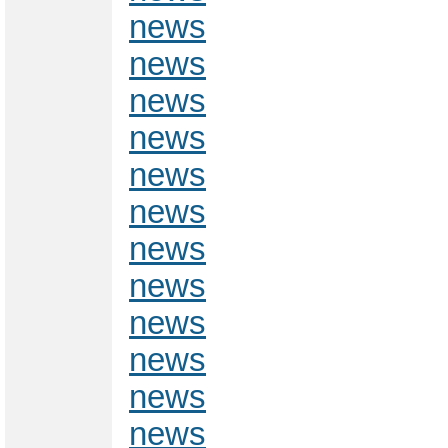
news
news
news
news
news
news
news
news
news
news
news
news