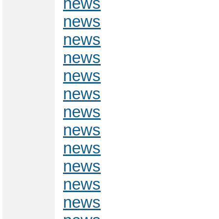
news
news
news
news
news
news
news
news
news
news
news
news