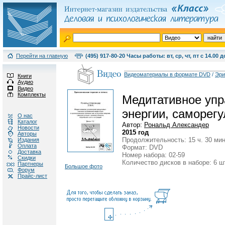
Перейти на главную
(495) 917-80-20 Часы работы: вт, ср, чт, пт с 14.00 д
Видеоматериалы в формате DVD
/
Эри
Книги
Аудио
Видео
Комплекты
Медитативное упра
энергии, саморегу
О нас
Каталог
Автор:
Рональд Александер
Новости
2015 год
Авторы
Продолжительность: 15 ч. 30 мин
Издания
Оплата
Формат: DVD
Доставка
Номер набора: 02-59
Скидки
Количество дисков в наборе: 6 ш
Партнеры
Большое фото
Форум
Прайс-лист