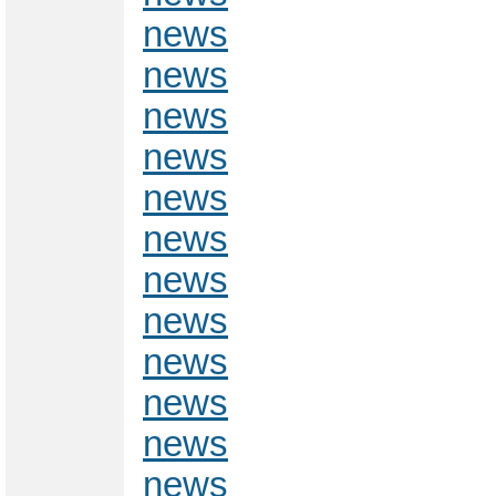
news
news
news
news
news
news
news
news
news
news
news
news