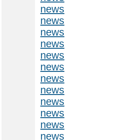
news
news
news
news
news
news
news
news
news
news
news
news