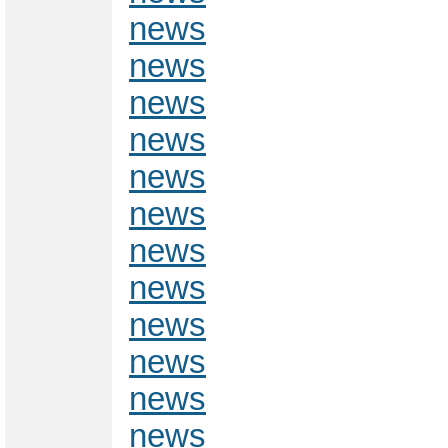
news
news
news
news
news
news
news
news
news
news
news
news