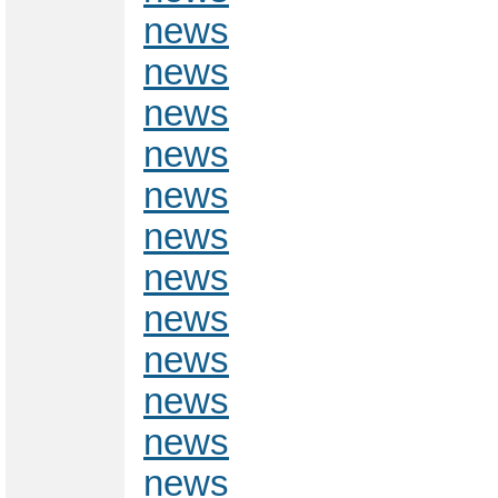
news
news
news
news
news
news
news
news
news
news
news
news