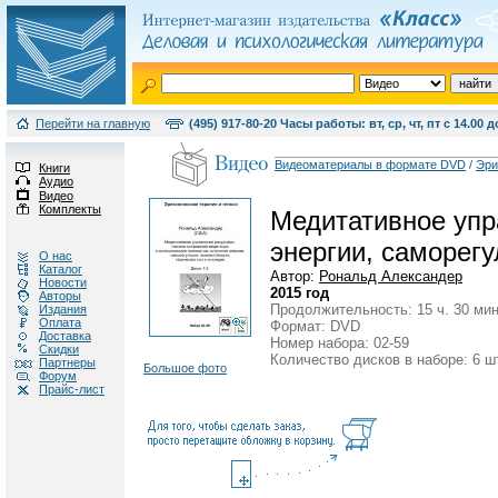
Перейти на главную
(495) 917-80-20 Часы работы: вт, ср, чт, пт с 14.00 д
Видеоматериалы в формате DVD
/
Эри
Книги
Аудио
Видео
Комплекты
Медитативное упра
энергии, саморегу
О нас
Каталог
Автор:
Рональд Александер
Новости
2015 год
Авторы
Продолжительность: 15 ч. 30 мин
Издания
Оплата
Формат: DVD
Доставка
Номер набора: 02-59
Скидки
Количество дисков в наборе: 6 ш
Партнеры
Большое фото
Форум
Прайс-лист