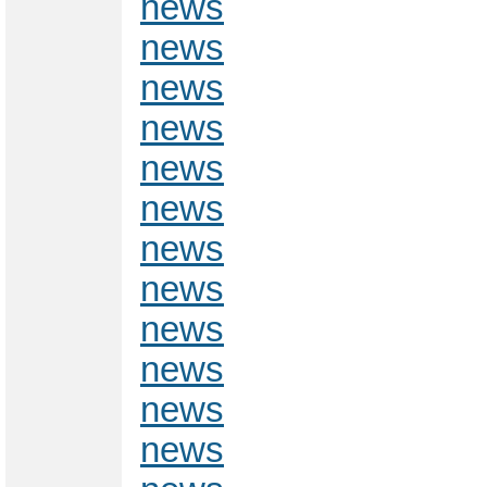
news
news
news
news
news
news
news
news
news
news
news
news