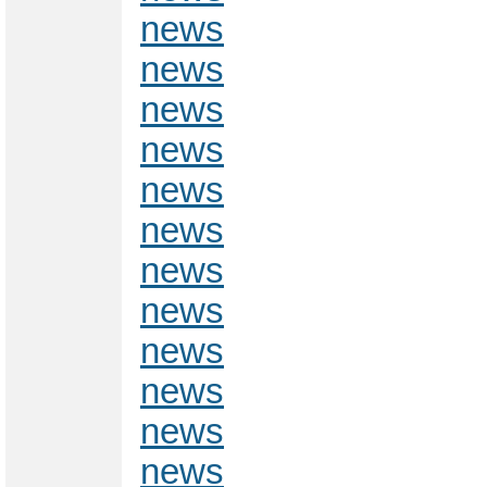
news
news
news
news
news
news
news
news
news
news
news
news