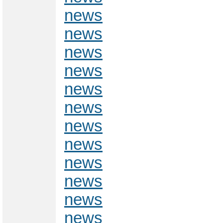
news
news
news
news
news
news
news
news
news
news
news
news