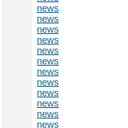
news
news
news
news
news
news
news
news
news
news
news
news