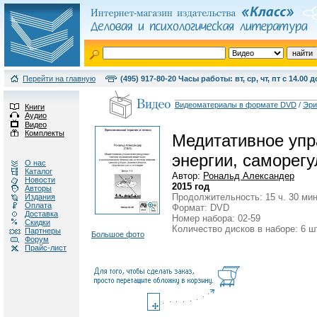
Перейти на главную
(495) 917-80-20 Часы работы: вт, ср, чт, пт с 14.00 д
Видеоматериалы в формате DVD
/
Эри
Книги
Аудио
Видео
Комплекты
Медитативное упра
энергии, саморегу
О нас
Каталог
Автор:
Рональд Александер
Новости
2015 год
Авторы
Продолжительность: 15 ч. 30 мин
Издания
Оплата
Формат: DVD
Доставка
Номер набора: 02-59
Скидки
Количество дисков в наборе: 6 ш
Партнеры
Большое фото
Форум
Прайс-лист