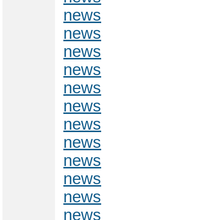
news
news
news
news
news
news
news
news
news
news
news
news