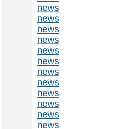
news
news
news
news
news
news
news
news
news
news
news
news