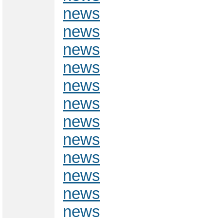
news
news
news
news
news
news
news
news
news
news
news
news