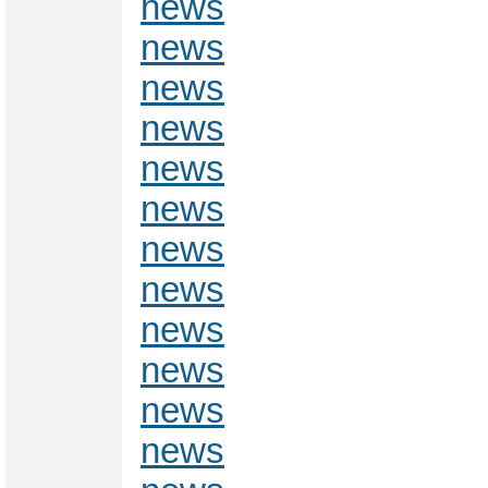
news
news
news
news
news
news
news
news
news
news
news
news