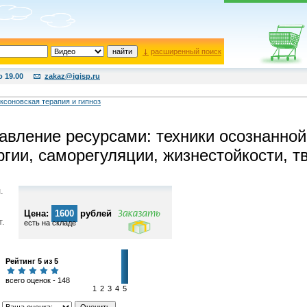
расширенный поиск
о 19.00
zakaz@igisp.ru
ксоновская терапия и гипноз
авление ресурсами: техники осознанной
ргии, саморегуляции, жизнестойкости, т
.
Цена:
1600
рублей
т.
есть на складе
Рейтинг 5 из 5
всего оценок - 148
1
2
3
4
5