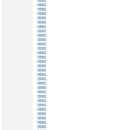
news
news
news
news
news
news
news
news
news
news
news
news
news
news
news
news
news
news
news
news
news
news
news
news
news
news
news
news
news