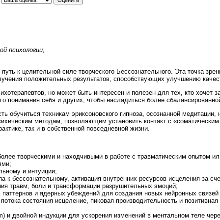
ой психологии,
 путь к целительной силе творческого Бессознательного. Эта точка зре
олучения положительных результатов, способствующих улучшению качест
ихотерапевтов, но может быть интересен и полезен для тех, кто хочет з
ого понимания себя и других, чтобы насладиться более сбалансированно
ь обучиться техникам эриксоновского гипноза, осознанной медитации,
сихическим методам, позволяющим установить контакт с «соматическим 
актике, так и в собственной повседневной жизни.
более творческими и находчивыми в работе с травматическим опытом и
ями;
льному и интуиции;
а к бессознательному, активация внутренних ресурсов исцеления за сче
ия травм, боли и трансформации разрушительных эмоций;
 паттернов и ядерных убеждений для создания новых нейронных связей 
 потока состояния исцеление, пиковая производительность и позитивна
m) и двойной индукции для ускорения изменений в ментальном теле чере