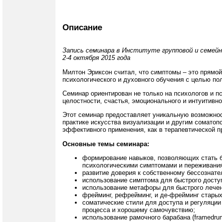
Описание
Запись семинара в Институте групповой и семейн
2-4 октября 2015 года
Милтон Эриксон считал, что симптомы – это прямой
психологического и духовного обучения с целью п
Семинар ориентирован не только на психологов и пс
целостности, счастья, эмоционального и интуитивн
Этот семинар предоставляет уникальную возможност
практике искусства визуализации и другим соматоп
эффективного применения, как в терапевтической пр
Основные темы семинара:
формирование навыков, позволяющих стать 
психологическими симптомами и переживани
развитие доверия к собственному бессознате
использование симптома для быстрого доступ
использование метафоры для быстрого лечен
фрейминг, рефрейминг, и де-фрейминг старых
соматические стили для доступа и регуляции
процесса и хорошему самочувствию;
использование рамочного барабана (framedru