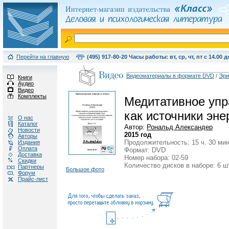
Перейти на главную
(495) 917-80-20 Часы работы: вт, ср, чт, пт с 14.00 д
Видеоматериалы в формате DVD
/
Эри
Книги
Аудио
Видео
Комплекты
Медитативное упр
как источники эне
О нас
Каталог
Автор:
Рональд Александер
Новости
2015 год
Авторы
Продолжительность: 15 ч. 30 мин
Издания
Оплата
Формат: DVD
Доставка
Номер набора: 02-59
Скидки
Количество дисков в наборе: 6 ш
Партнеры
Большое фото
Форум
Прайс-лист