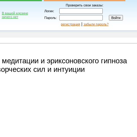
Проверить свои заказы:
Логин:
В вашей корзине
ничего нет
Пароль:
|
регистрация
забыли пароль?
 медитации и эриксоновского гипноза
ворческих сил и интуиции