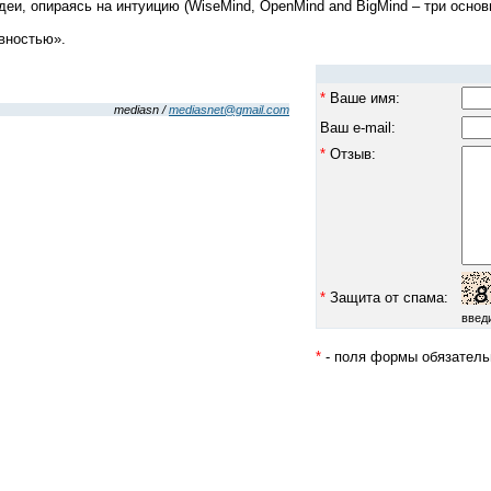
и, опираясь на интуицию (WiseMind, OpenMind and BigMind – три основ
ивностью».
*
Ваше имя:
mediasn /
mediasnet@gmail.com
Ваш e-mail:
*
Отзыв:
*
Защита от спама:
введ
*
- поля формы обязатель