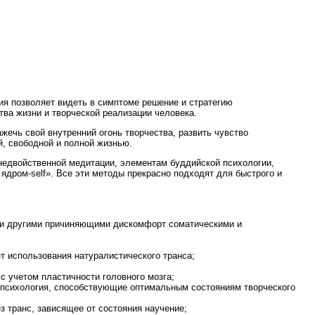
ния позволяет видеть в симптоме решение и стратегию
ва жизни и творческой реализации человека.
ажечь свой внутренний огонь творчества, развить чувство
й, свободной и полной жизнью.
 недвойственной медитации, элементам буддийской психологии,
ядром-self». Все эти методы прекрасно подходят для быстрого и
ли другими причиняющими дискомфорт соматическими и
т использования натуралистического транса;
с учетом пластичности головного мозга;
я психология, способствующие оптимальным состояниям творческого
з транс, зависящее от состояния научение;