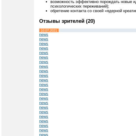
возможность эффективно порождать новые иде
психологических переживаний);
обретение контакта со своей «ядерной креат
Отзывы зрителей (20)
10.07.2021
news
news
news
news
news
news
news
news
news
news
news
news
news
news
news
news
news
news
news
news
news
news
news