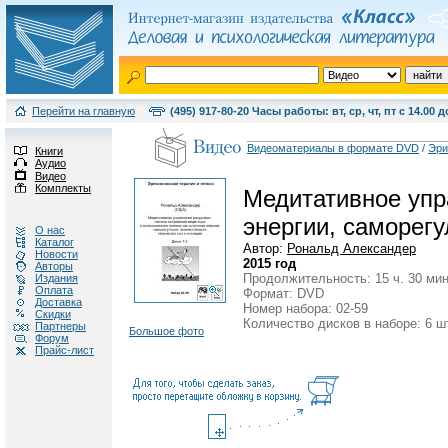
Перейти на главную
(495) 917-80-20 Часы работы: вт, ср, чт, пт с 14.00 д
Видеоматериалы в формате DVD
/
Эри
Книги
Аудио
Видео
Комплекты
Медитативное упра
энергии, саморегу
О нас
Каталог
Автор:
Рональд Александер
Новости
2015 год
Авторы
Продолжительность: 15 ч. 30 мин
Издания
Оплата
Формат: DVD
Доставка
Номер набора: 02-59
Скидки
Количество дисков в наборе: 6 ш
Партнеры
Большое фото
Форум
Прайс-лист