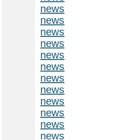
news
news
news
news
news
news
news
news
news
news
news
news