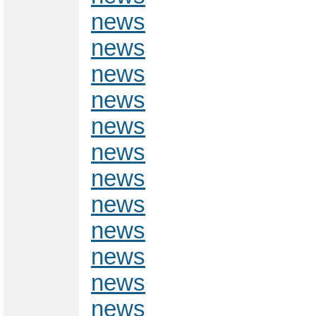
news
news
news
news
news
news
news
news
news
news
news
news