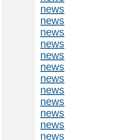
news
news
news
news
news
news
news
news
news
news
news
news