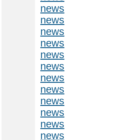
news
news
news
news
news
news
news
news
news
news
news
news