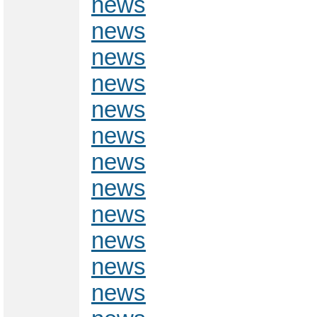
news
news
news
news
news
news
news
news
news
news
news
news